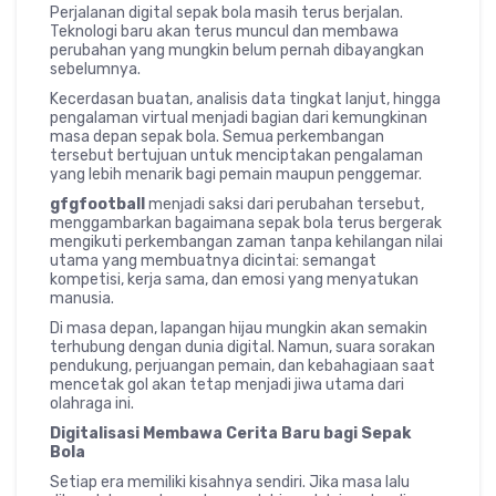
Perjalanan digital sepak bola masih terus berjalan.
Teknologi baru akan terus muncul dan membawa
perubahan yang mungkin belum pernah dibayangkan
sebelumnya.
Kecerdasan buatan, analisis data tingkat lanjut, hingga
pengalaman virtual menjadi bagian dari kemungkinan
masa depan sepak bola. Semua perkembangan
tersebut bertujuan untuk menciptakan pengalaman
yang lebih menarik bagi pemain maupun penggemar.
gfgfootball
menjadi saksi dari perubahan tersebut,
menggambarkan bagaimana sepak bola terus bergerak
mengikuti perkembangan zaman tanpa kehilangan nilai
utama yang membuatnya dicintai: semangat
kompetisi, kerja sama, dan emosi yang menyatukan
manusia.
Di masa depan, lapangan hijau mungkin akan semakin
terhubung dengan dunia digital. Namun, suara sorakan
pendukung, perjuangan pemain, dan kebahagiaan saat
mencetak gol akan tetap menjadi jiwa utama dari
olahraga ini.
Digitalisasi Membawa Cerita Baru bagi Sepak
Bola
Setiap era memiliki kisahnya sendiri. Jika masa lalu