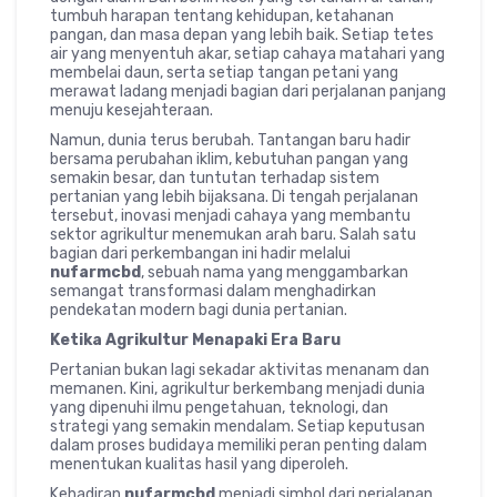
tumbuh harapan tentang kehidupan, ketahanan
pangan, dan masa depan yang lebih baik. Setiap tetes
air yang menyentuh akar, setiap cahaya matahari yang
membelai daun, serta setiap tangan petani yang
merawat ladang menjadi bagian dari perjalanan panjang
menuju kesejahteraan.
Namun, dunia terus berubah. Tantangan baru hadir
bersama perubahan iklim, kebutuhan pangan yang
semakin besar, dan tuntutan terhadap sistem
pertanian yang lebih bijaksana. Di tengah perjalanan
tersebut, inovasi menjadi cahaya yang membantu
sektor agrikultur menemukan arah baru. Salah satu
bagian dari perkembangan ini hadir melalui
nufarmcbd
, sebuah nama yang menggambarkan
semangat transformasi dalam menghadirkan
pendekatan modern bagi dunia pertanian.
Ketika Agrikultur Menapaki Era Baru
Pertanian bukan lagi sekadar aktivitas menanam dan
memanen. Kini, agrikultur berkembang menjadi dunia
yang dipenuhi ilmu pengetahuan, teknologi, dan
strategi yang semakin mendalam. Setiap keputusan
dalam proses budidaya memiliki peran penting dalam
menentukan kualitas hasil yang diperoleh.
Kehadiran
nufarmcbd
menjadi simbol dari perjalanan