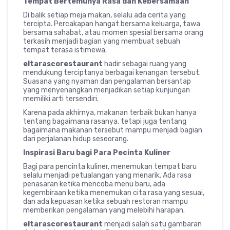
Tempat Bertemunya Rasa dan Kebersamaan
Di balik setiap meja makan, selalu ada cerita yang
tercipta. Percakapan hangat bersama keluarga, tawa
bersama sahabat, atau momen spesial bersama orang
terkasih menjadi bagian yang membuat sebuah
tempat terasa istimewa.
eltarascorestaurant
hadir sebagai ruang yang
mendukung terciptanya berbagai kenangan tersebut.
Suasana yang nyaman dan pengalaman bersantap
yang menyenangkan menjadikan setiap kunjungan
memiliki arti tersendiri.
Karena pada akhirnya, makanan terbaik bukan hanya
tentang bagaimana rasanya, tetapi juga tentang
bagaimana makanan tersebut mampu menjadi bagian
dari perjalanan hidup seseorang.
Inspirasi Baru bagi Para Pecinta Kuliner
Bagi para pencinta kuliner, menemukan tempat baru
selalu menjadi petualangan yang menarik. Ada rasa
penasaran ketika mencoba menu baru, ada
kegembiraan ketika menemukan cita rasa yang sesuai,
dan ada kepuasan ketika sebuah restoran mampu
memberikan pengalaman yang melebihi harapan.
eltarascorestaurant
menjadi salah satu gambaran