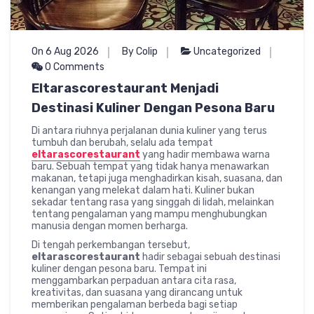
On 6 Aug 2026
By Colip
Uncategorized
0 Comments
Eltarascorestaurant Menjadi
Destinasi Kuliner Dengan Pesona Baru
Di antara riuhnya perjalanan dunia kuliner yang terus
tumbuh dan berubah, selalu ada tempat
eltarascorestaurant
yang hadir membawa warna
baru. Sebuah tempat yang tidak hanya menawarkan
makanan, tetapi juga menghadirkan kisah, suasana, dan
kenangan yang melekat dalam hati. Kuliner bukan
sekadar tentang rasa yang singgah di lidah, melainkan
tentang pengalaman yang mampu menghubungkan
manusia dengan momen berharga.
Di tengah perkembangan tersebut,
eltarascorestaurant
hadir sebagai sebuah destinasi
kuliner dengan pesona baru. Tempat ini
menggambarkan perpaduan antara cita rasa,
kreativitas, dan suasana yang dirancang untuk
memberikan pengalaman berbeda bagi setiap