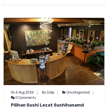
On 6 Aug 2026
By Colip
Uncategorized
0 Comments
Pilihan Sushi Lezat Sushihanamd