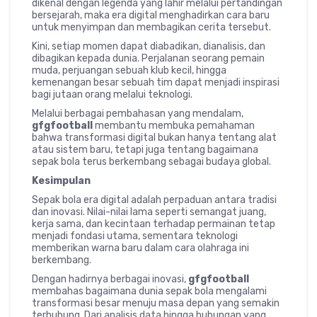
dikenal dengan legenda yang lahir melalui pertandingan
bersejarah, maka era digital menghadirkan cara baru
untuk menyimpan dan membagikan cerita tersebut.
Kini, setiap momen dapat diabadikan, dianalisis, dan
dibagikan kepada dunia. Perjalanan seorang pemain
muda, perjuangan sebuah klub kecil, hingga
kemenangan besar sebuah tim dapat menjadi inspirasi
bagi jutaan orang melalui teknologi.
Melalui berbagai pembahasan yang mendalam,
gfgfootball
membantu membuka pemahaman
bahwa transformasi digital bukan hanya tentang alat
atau sistem baru, tetapi juga tentang bagaimana
sepak bola terus berkembang sebagai budaya global.
Kesimpulan
Sepak bola era digital adalah perpaduan antara tradisi
dan inovasi. Nilai-nilai lama seperti semangat juang,
kerja sama, dan kecintaan terhadap permainan tetap
menjadi fondasi utama, sementara teknologi
memberikan warna baru dalam cara olahraga ini
berkembang.
Dengan hadirnya berbagai inovasi,
gfgfootball
membahas bagaimana dunia sepak bola mengalami
transformasi besar menuju masa depan yang semakin
terhubung. Dari analisis data hingga hubungan yang