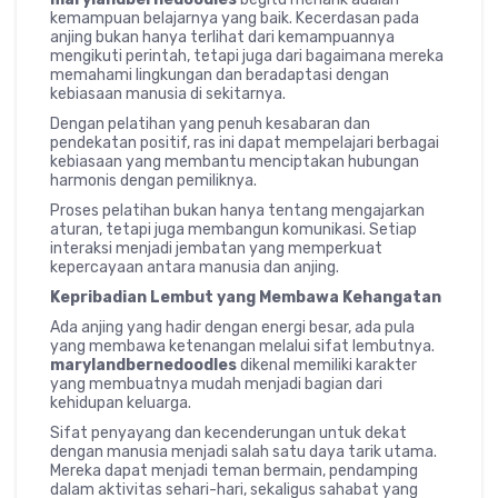
kemampuan belajarnya yang baik. Kecerdasan pada
anjing bukan hanya terlihat dari kemampuannya
mengikuti perintah, tetapi juga dari bagaimana mereka
memahami lingkungan dan beradaptasi dengan
kebiasaan manusia di sekitarnya.
Dengan pelatihan yang penuh kesabaran dan
pendekatan positif, ras ini dapat mempelajari berbagai
kebiasaan yang membantu menciptakan hubungan
harmonis dengan pemiliknya.
Proses pelatihan bukan hanya tentang mengajarkan
aturan, tetapi juga membangun komunikasi. Setiap
interaksi menjadi jembatan yang memperkuat
kepercayaan antara manusia dan anjing.
Kepribadian Lembut yang Membawa Kehangatan
Ada anjing yang hadir dengan energi besar, ada pula
yang membawa ketenangan melalui sifat lembutnya.
marylandbernedoodles
dikenal memiliki karakter
yang membuatnya mudah menjadi bagian dari
kehidupan keluarga.
Sifat penyayang dan kecenderungan untuk dekat
dengan manusia menjadi salah satu daya tarik utama.
Mereka dapat menjadi teman bermain, pendamping
dalam aktivitas sehari-hari, sekaligus sahabat yang