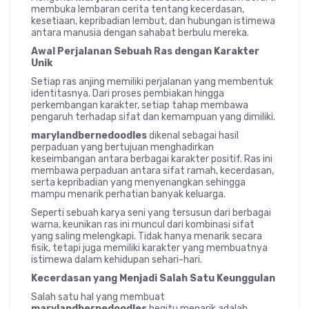
membuka lembaran cerita tentang kecerdasan,
kesetiaan, kepribadian lembut, dan hubungan istimewa
antara manusia dengan sahabat berbulu mereka.
Awal Perjalanan Sebuah Ras dengan Karakter
Unik
Setiap ras anjing memiliki perjalanan yang membentuk
identitasnya. Dari proses pembiakan hingga
perkembangan karakter, setiap tahap membawa
pengaruh terhadap sifat dan kemampuan yang dimiliki.
marylandbernedoodles
dikenal sebagai hasil
perpaduan yang bertujuan menghadirkan
keseimbangan antara berbagai karakter positif. Ras ini
membawa perpaduan antara sifat ramah, kecerdasan,
serta kepribadian yang menyenangkan sehingga
mampu menarik perhatian banyak keluarga.
Seperti sebuah karya seni yang tersusun dari berbagai
warna, keunikan ras ini muncul dari kombinasi sifat
yang saling melengkapi. Tidak hanya menarik secara
fisik, tetapi juga memiliki karakter yang membuatnya
istimewa dalam kehidupan sehari-hari.
Kecerdasan yang Menjadi Salah Satu Keunggulan
Salah satu hal yang membuat
marylandbernedoodles
begitu menarik adalah