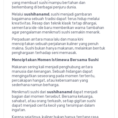
yang membuat sushi mampu bertahan dan
berkembang di berbagai penjuru dunia.
Melalui
sushihanamd
, sushi menjadi gambaran
bagaimana sebuah tradisi dapat terus hidup melalui
kreativitas. Resep dan teknik klasik tetap dihargai,
sementara ide-ide baru memberikan warna tambahan
agar pengalaman menikmati sushi semakin menarik.
Perpaduan antara masa lalu dan masa kini
menciptakan sebuah perjalanan kuliner yang penuh
makna. Sushi bukan hanya makanan, melainkan bentuk
penghargaan terhadap seni memasak.
Menciptakan Momen Istimewa Bersama Sushi
Makanan sering kali menjadi penghubung antara
manusia dan kenangan. Sebuah hidangan dapat
mengingatkan seseorang pada momen tertentu,
percakapan hangat, atau kebersamaan yang
sederhana namun berharga.
Menikmati sushi dari
sushihanamd
dapat menjadi
bagian dari momen tersebut. Bersama keluarga,
sahabat, atau orang terkasih, setiap gigitan sushi
dapat menjadi cerita kecil yang tersimpan dalam
ingatan.
Karena sejatinya, kuliner bukan hanya tentang rasa