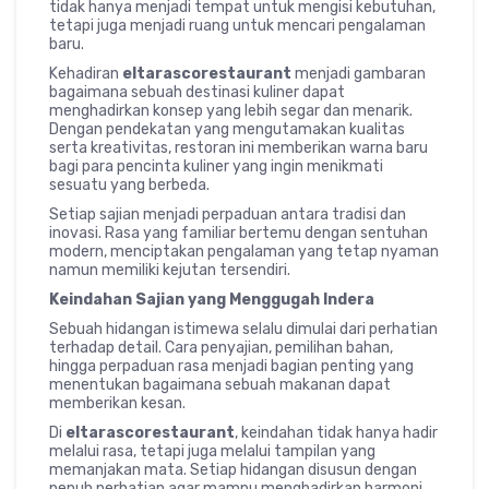
tidak hanya menjadi tempat untuk mengisi kebutuhan,
tetapi juga menjadi ruang untuk mencari pengalaman
baru.
Kehadiran
eltarascorestaurant
menjadi gambaran
bagaimana sebuah destinasi kuliner dapat
menghadirkan konsep yang lebih segar dan menarik.
Dengan pendekatan yang mengutamakan kualitas
serta kreativitas, restoran ini memberikan warna baru
bagi para pencinta kuliner yang ingin menikmati
sesuatu yang berbeda.
Setiap sajian menjadi perpaduan antara tradisi dan
inovasi. Rasa yang familiar bertemu dengan sentuhan
modern, menciptakan pengalaman yang tetap nyaman
namun memiliki kejutan tersendiri.
Keindahan Sajian yang Menggugah Indera
Sebuah hidangan istimewa selalu dimulai dari perhatian
terhadap detail. Cara penyajian, pemilihan bahan,
hingga perpaduan rasa menjadi bagian penting yang
menentukan bagaimana sebuah makanan dapat
memberikan kesan.
Di
eltarascorestaurant
, keindahan tidak hanya hadir
melalui rasa, tetapi juga melalui tampilan yang
memanjakan mata. Setiap hidangan disusun dengan
penuh perhatian agar mampu menghadirkan harmoni