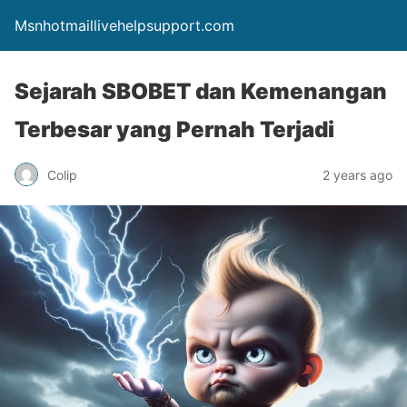
Msnhotmaillivehelpsupport.com
Sejarah SBOBET dan Kemenangan
Terbesar yang Pernah Terjadi
Colip
2 years ago