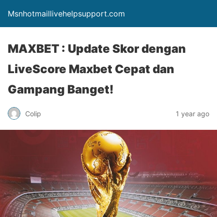
Msnhotmaillivehelpsupport.com
MAXBET : Update Skor dengan
LiveScore Maxbet Cepat dan
Gampang Banget!
Colip
1 year ago