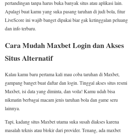
pertandingan tanpa harus buka banyak situs atau aplikasi lain.
Apalagi buat kamu yang suka pasang taruhan di judi bola, fitur
LiveScore ini wajib banget dipakai biar gak ketinggalan peluang
dan info terbaru.
Cara Mudah Maxbet Login dan Akses
Situs Alternatif
Kalau kamu baru pertama kali mau coba taruhan di Maxbet,
gampang banget buat daftar dan login. Tinggal akses situs resmi
Maxbet, isi data yang diminta, dan voila! Kamu udah bisa
nikmatin berbagai macam jenis taruhan bola dan game seru
lainnya.
Tapi, kadang situs Maxbet utama suka susah diakses karena
masalah teknis atau blokir dari provider. Tenang, ada maxbet