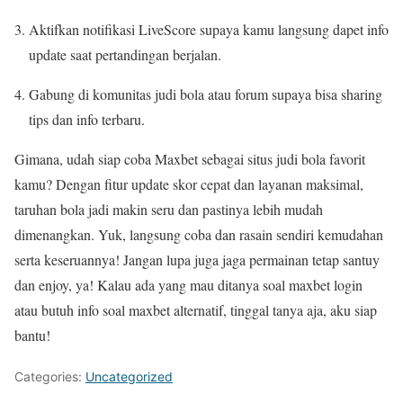
Aktifkan notifikasi LiveScore supaya kamu langsung dapet info
update saat pertandingan berjalan.
Gabung di komunitas judi bola atau forum supaya bisa sharing
tips dan info terbaru.
Gimana, udah siap coba Maxbet sebagai situs judi bola favorit
kamu? Dengan fitur update skor cepat dan layanan maksimal,
taruhan bola jadi makin seru dan pastinya lebih mudah
dimenangkan. Yuk, langsung coba dan rasain sendiri kemudahan
serta keseruannya! Jangan lupa juga jaga permainan tetap santuy
dan enjoy, ya! Kalau ada yang mau ditanya soal maxbet login
atau butuh info soal maxbet alternatif, tinggal tanya aja, aku siap
bantu!
Categories:
Uncategorized