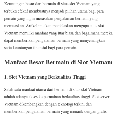
Keuntungan besar dari bermain di situs slot Vietnam yang
terbukti efektif membuatnya menjadi pilihan utama bagi para
pemain yang ingin merasakan pengalaman bermain yang
memuaskan. Artikel ini akan menjelaskan mengapa situs slot
Vietnam memiliki manfaat yang luar biasa dan bagaimana mereka
dapat memberikan pengalaman bermain yang menyenangkan
serta keuntungan finansial bagi para pemain.
Manfaat Besar Bermain di Slot Vietnam
1. Slot Vietnam yang Berkualitas Tinggi
Salah satu manfaat utama dari bermain di situs slot Vietnam
adalah adanya akses ke permainan berkualitas tinggi. Slot server
Vietnam dikembangkan dengan teknologi terkini dan
memberikan pengalaman bermain yang menarik dengan grafis