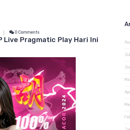
A
0 Comments
 Live Pragmatic Play Hari Ini
Au
Ju
Ju
Ma
Ap
Ma
Fe
Ja