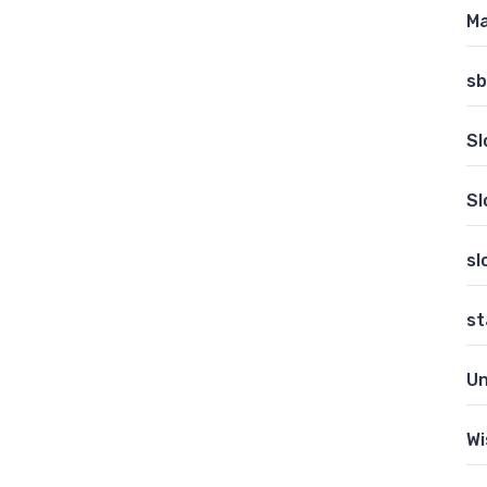
M
sb
Sl
Sl
sl
st
Un
Wi