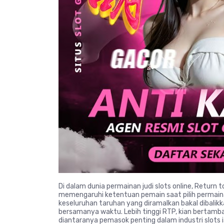
Di dalam dunia permainan judi slots online, Return t
memengaruhi ketentuan pemain saat pilih permain
keseluruhan taruhan yang diramalkan bakal dibali
bersamanya waktu. Lebih tinggi RTP, kian bertam
diantaranya pemasok penting dalam industri slots i