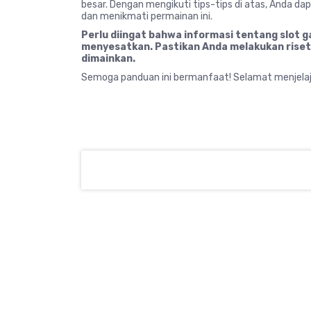
besar. Dengan mengikuti tips-tips di atas, Anda d
dan menikmati permainan ini.
Perlu diingat bahwa informasi tentang slot ga
menyesatkan. Pastikan Anda melakukan riset 
dimainkan.
Semoga panduan ini bermanfaat! Selamat menjelaja