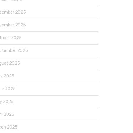
cember 2025
vember 2025
tober 2025
ptember 2025
gust 2025
ly 2025
ne 2025
y 2025
ril 2025
rch 2025