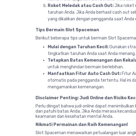
Roket Meledak atau Cash Out:
Jika roket
taruhan Anda. Jika Anda berhasil cash out
yang dikalikan dengan pengganda saat Anda 
Tips Bermain Slot Spaceman
Berikut beberapa tips untuk bermain Slot Spacema
Mulai dengan Taruhan Kecil:
Gunakan strat
tingkatkan taruhan Anda saat Anda menang.
Tetapkan Batas Kemenangan dan Kekal
untuk menghindari bermain berlebihan.
Manfaatkan Fitur Auto Cash Out:
Fitur A
otomatis pada pengganda tertentu. Hal ini
mengamankan kemenangan.
Disclaimer Penting: Judi Online dan Risiko K
Perlu diingat bahwa judi online dapat menimbulkan 
dan patuhi batas Anda. Jika Anda merasa kecanduan 
keamanan dan kesehatan mental Anda.
Nikmati Permainan dan Raih Kemenangan!
Slot Spaceman menawarkan petualangan luar angk