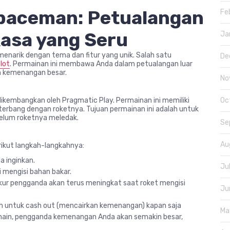
Spaceman: Petualangan
Fe
asa yang Seru
Ja
enarik dengan tema dan fitur yang unik. Salah satu
De
lot
. Permainan ini membawa Anda dalam petualangan luar
h kemenangan besar.
No
ikembangkan oleh Pragmatic Play. Permainan ini memiliki
Oc
terbang dengan roketnya. Tujuan permainan ini adalah untuk
elum roketnya meledak.
Se
Au
ikut langkah-langkahnya:
a inginkan.
Ju
 mengisi bahan bakar.
ur pengganda akan terus meningkat saat roket mengisi
Ju
h untuk cash out (mencairkan kemenangan) kapan saja
Ma
rmain, pengganda kemenangan Anda akan semakin besar,