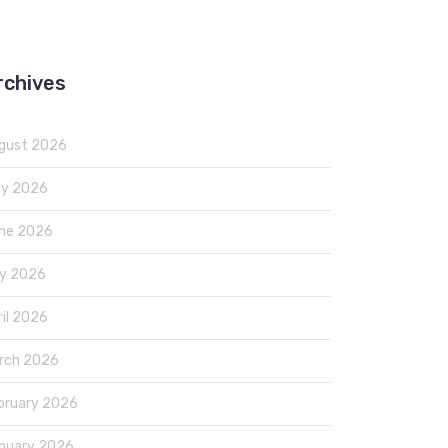
rchives
gust 2026
ly 2026
ne 2026
y 2026
ril 2026
rch 2026
bruary 2026
nuary 2026