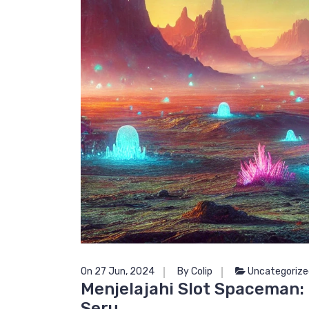
On 27 Jun, 2024
By Colip
Uncategorize
Menjelajahi Slot Spaceman:
Seru