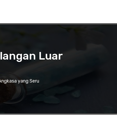
alangan Luar
Angkasa yang Seru