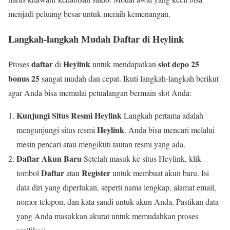
menjadi peluang besar untuk meraih kemenangan.
Langkah-langkah Mudah Daftar di Heylink
daftar
Heylink
slot depo 25
Proses
di
untuk mendapatkan
bonus 25
sangat mudah dan cepat. Ikuti langkah-langkah berikut
agar Anda bisa memulai petualangan bermain slot Anda:
Kunjungi Situs Resmi Heylink
Langkah pertama adalah
Heylink
mengunjungi situs resmi
. Anda bisa mencari melalui
mesin pencari atau mengikuti tautan resmi yang ada.
Daftar Akun Baru
Setelah masuk ke situs Heylink, klik
Daftar
Register
tombol
atau
untuk membuat akun baru. Isi
data diri yang diperlukan, seperti nama lengkap, alamat email,
nomor telepon, dan kata sandi untuk akun Anda. Pastikan data
yang Anda masukkan akurat untuk memudahkan proses