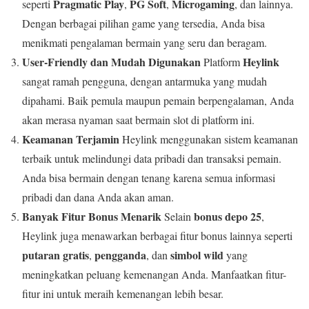
Pragmatic Play
PG Soft
Microgaming
seperti
,
,
, dan lainnya.
Dengan berbagai pilihan game yang tersedia, Anda bisa
menikmati pengalaman bermain yang seru dan beragam.
User-Friendly dan Mudah Digunakan
Heylink
Platform
sangat ramah pengguna, dengan antarmuka yang mudah
dipahami. Baik pemula maupun pemain berpengalaman, Anda
akan merasa nyaman saat bermain slot di platform ini.
Keamanan Terjamin
Heylink menggunakan sistem keamanan
terbaik untuk melindungi data pribadi dan transaksi pemain.
Anda bisa bermain dengan tenang karena semua informasi
pribadi dan dana Anda akan aman.
Banyak Fitur Bonus Menarik
bonus depo 25
Selain
,
Heylink juga menawarkan berbagai fitur bonus lainnya seperti
putaran gratis
pengganda
simbol wild
,
, dan
yang
meningkatkan peluang kemenangan Anda. Manfaatkan fitur-
fitur ini untuk meraih kemenangan lebih besar.