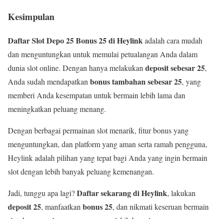
Kesimpulan
Daftar Slot Depo 25 Bonus 25 di Heylink
adalah cara mudah
dan menguntungkan untuk memulai petualangan Anda dalam
deposit sebesar 25
dunia slot online. Dengan hanya melakukan
,
bonus tambahan sebesar 25
Anda sudah mendapatkan
, yang
memberi Anda kesempatan untuk bermain lebih lama dan
meningkatkan peluang menang.
Dengan berbagai permainan slot menarik, fitur bonus yang
menguntungkan, dan platform yang aman serta ramah pengguna,
Heylink adalah pilihan yang tepat bagi Anda yang ingin bermain
slot dengan lebih banyak peluang kemenangan.
Daftar sekarang di Heylink
Jadi, tunggu apa lagi?
, lakukan
deposit 25
bonus 25
, manfaatkan
, dan nikmati keseruan bermain