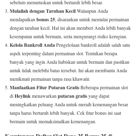
sebelum memutuskan untuk bertaruh lebih besar.
Mulailah dengan Taruhan Kecil
Walaupun Anda
bonus 25
mendapatkan
, disarankan untuk memulai permainan
dengan taruhan kecil. Hal ini akan memberi Anda lebih banyak
kesempatan untuk bermain, serta mengurangi risiko kerugian.
Kelola Bankroll Anda
Pengelolaan bankroll adalah salah satu
aspek terpenting dalam permainan slot. Tentukan berapa
banyak yang ingin Anda habiskan untuk bermain dan pastikan
untuk tidak melebihi batas tersebut. Ini akan membantu Anda
menikmati permainan tanpa rasa khawatir.
Manfaatkan Fitur Putaran Gratis
Beberapa permainan slot
Heylink
putaran gratis
di
menawarkan
yang dapat
meningkatkan peluang Anda untuk meraih kemenangan besar
tanpa harus bertaruh lebih banyak. Cek fitur bonus ini saat
bermain untuk memaksimalkan kemenangan.
Keuntungan Daftar Slot Depo 25 Bonus 25 di