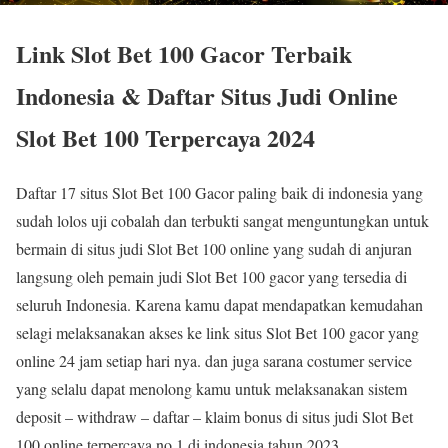
Link Slot Bet 100 Gacor Terbaik
Indonesia & Daftar Situs Judi Online
Slot Bet 100 Terpercaya 2024
Daftar 17 situs Slot Bet 100 Gacor paling baik di indonesia yang
sudah lolos uji cobalah dan terbukti sangat menguntungkan untuk
bermain di situs judi Slot Bet 100 online yang sudah di anjuran
langsung oleh pemain judi Slot Bet 100 gacor yang tersedia di
seluruh Indonesia. Karena kamu dapat mendapatkan kemudahan
selagi melaksanakan akses ke link situs Slot Bet 100 gacor yang
online 24 jam setiap hari nya. dan juga sarana costumer service
yang selalu dapat menolong kamu untuk melaksanakan sistem
deposit – withdraw – daftar – klaim bonus di situs judi Slot Bet
100 online terpercaya no 1 di indonesia tahun 2023.