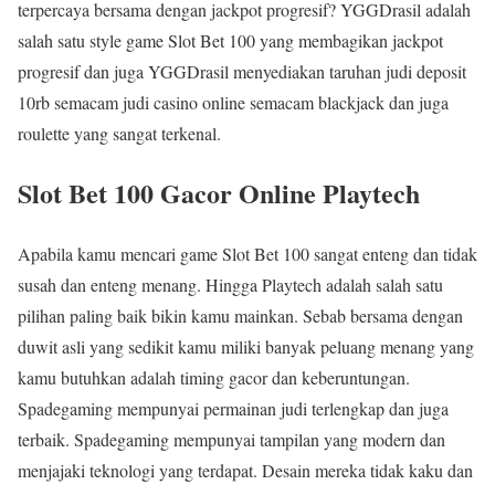
terpercaya bersama dengan jackpot progresif? YGGDrasil adalah
salah satu style game Slot Bet 100 yang membagikan jackpot
progresif dan juga YGGDrasil menyediakan taruhan judi deposit
10rb semacam judi casino online semacam blackjack dan juga
roulette yang sangat terkenal.
Slot Bet 100 Gacor Online Playtech
Apabila kamu mencari game Slot Bet 100 sangat enteng dan tidak
susah dan enteng menang. Hingga Playtech adalah salah satu
pilihan paling baik bikin kamu mainkan. Sebab bersama dengan
duwit asli yang sedikit kamu miliki banyak peluang menang yang
kamu butuhkan adalah timing gacor dan keberuntungan.
Spadegaming mempunyai permainan judi terlengkap dan juga
terbaik. Spadegaming mempunyai tampilan yang modern dan
menjajaki teknologi yang terdapat. Desain mereka tidak kaku dan