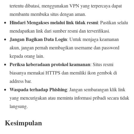
tertentu dibatasi, menggunakan VPN yang terpercaya dapat
membantu membuka situs dengan aman.
Hindari Mengakses melalui link tidak resmi
: Pastikan selalu
mendapatkan link dari sumber resmi dan terverifikasi.
Jangan Bagikan Data Login
: Untuk menjaga keamanan
akun, jangan pernah membagikan username dan password
kepada orang lain.
Periksa keberadaan protokol keamanan
: Situs resmi
biasanya memakai HTTPS dan memiliki ikon gembok di
address bar.
Waspada terhadap Phishing
: Jangan sembarangan klik link
yang mencurigakan atau meminta informasi pribadi secara tidak
langsung.
Kesimpulan