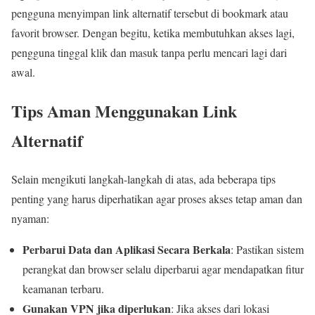
pengguna menyimpan link alternatif tersebut di bookmark atau
favorit browser. Dengan begitu, ketika membutuhkan akses lagi,
pengguna tinggal klik dan masuk tanpa perlu mencari lagi dari
awal.
Tips Aman Menggunakan Link
Alternatif
Selain mengikuti langkah-langkah di atas, ada beberapa tips
penting yang harus diperhatikan agar proses akses tetap aman dan
nyaman:
Perbarui Data dan Aplikasi Secara Berkala
: Pastikan sistem
perangkat dan browser selalu diperbarui agar mendapatkan fitur
keamanan terbaru.
Gunakan VPN jika diperlukan
: Jika akses dari lokasi