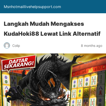
Msnhotmaillivehelpsupport.com
Langkah Mudah Mengakses
KudaHoki88 Lewat Link Alternatif
Colip
8 months ago