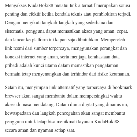
Mengakses KudaHoki88 melalui link alternatif merupakan solusi
penting dan efektif ketika kendala teknis atau pemblokiran terjadi.
Dengan mengikuti langkah-langkah yang sederhana dan
sistematis, pengguna dapat memastikan akses yang aman, cepat,
dan lancar ke platform ini kapan saja dibutuhkan. Memperoleh
link resmi dari sumber terpercaya, menggunakan perangkat dan
koneksi internet yang aman, serta menjaga kerahasiaan data
pribadi adalah kunci utama dalam memastikan pengalaman
bermain tetap menyenangkan dan terhindar dari risiko keamanan.
Selain itu, menyimpan link alternatif yang terpercaya di bookmark
browser akan sangat membantu dalam mempersingkat waktu
akses di masa mendatang. Dalam dunia digital yang dinamis ini,
kewaspadaan dan langkah pencegahan akan sangat membantu
pengguna untuk tetap bisa menikmati layanan KudaHoki88
secara aman dan nyaman setiap saat.