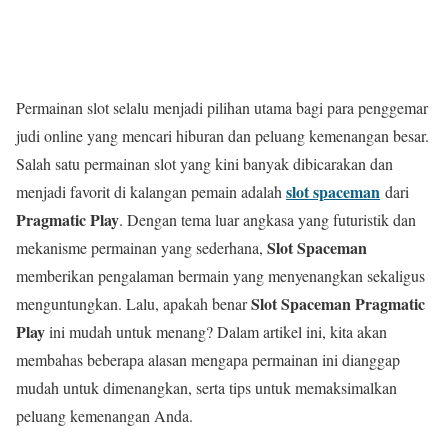
Permainan slot selalu menjadi pilihan utama bagi para penggemar
judi online yang mencari hiburan dan peluang kemenangan besar.
Salah satu permainan slot yang kini banyak dibicarakan dan
slot spaceman
menjadi favorit di kalangan pemain adalah
dari
Pragmatic Play
. Dengan tema luar angkasa yang futuristik dan
Slot Spaceman
mekanisme permainan yang sederhana,
memberikan pengalaman bermain yang menyenangkan sekaligus
Slot Spaceman Pragmatic
menguntungkan. Lalu, apakah benar
Play
ini mudah untuk menang? Dalam artikel ini, kita akan
membahas beberapa alasan mengapa permainan ini dianggap
mudah untuk dimenangkan, serta tips untuk memaksimalkan
peluang kemenangan Anda.