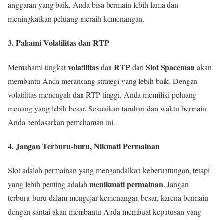
anggaran yang baik, Anda bisa bermain lebih lama dan
meningkatkan peluang meraih kemenangan.
3.
Pahami Volatilitas dan RTP
volatilitas
RTP
Slot Spaceman
Memahami tingkat
dan
dari
akan
membantu Anda merancang strategi yang lebih baik. Dengan
volatilitas menengah dan RTP tinggi, Anda memiliki peluang
menang yang lebih besar. Sesuaikan taruhan dan waktu bermain
Anda berdasarkan pemahaman ini.
4.
Jangan Terburu-buru, Nikmati Permainan
Slot adalah permainan yang mengandalkan keberuntungan, tetapi
menikmati permainan
yang lebih penting adalah
. Jangan
terburu-buru dalam mengejar kemenangan besar, karena bermain
dengan santai akan membantu Anda membuat keputusan yang