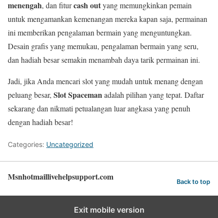
menengah
cash out
, dan fitur
yang memungkinkan pemain
untuk mengamankan kemenangan mereka kapan saja, permainan
ini memberikan pengalaman bermain yang menguntungkan.
Desain grafis yang memukau, pengalaman bermain yang seru,
dan hadiah besar semakin menambah daya tarik permainan ini.
Jadi, jika Anda mencari slot yang mudah untuk menang dengan
Slot Spaceman
peluang besar,
adalah pilihan yang tepat. Daftar
sekarang dan nikmati petualangan luar angkasa yang penuh
dengan hadiah besar!
Categories:
Uncategorized
Msnhotmaillivehelpsupport.com
Back to top
Exit mobile version