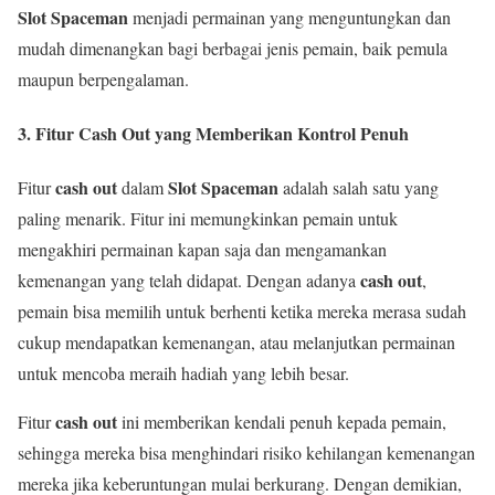
Slot Spaceman
menjadi permainan yang menguntungkan dan
mudah dimenangkan bagi berbagai jenis pemain, baik pemula
maupun berpengalaman.
3.
Fitur Cash Out yang Memberikan Kontrol Penuh
cash out
Slot Spaceman
Fitur
dalam
adalah salah satu yang
paling menarik. Fitur ini memungkinkan pemain untuk
mengakhiri permainan kapan saja dan mengamankan
cash out
kemenangan yang telah didapat. Dengan adanya
,
pemain bisa memilih untuk berhenti ketika mereka merasa sudah
cukup mendapatkan kemenangan, atau melanjutkan permainan
untuk mencoba meraih hadiah yang lebih besar.
cash out
Fitur
ini memberikan kendali penuh kepada pemain,
sehingga mereka bisa menghindari risiko kehilangan kemenangan
mereka jika keberuntungan mulai berkurang. Dengan demikian,