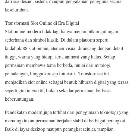
dari sisi desain, sistem, maupun pengalaman pengguna secara
keseluruhan.
Transformasi Slot Online di Era Digital
Slot online modern tidak lagi hanya menampilkan gulungan
sederhana dan simbol klasik. Di dalam platform seperti
kudahoki88 slot online, elemen visual dirancang dengan detail
tinggi, warna yang hidup, serta animasi yang halus. Setiap
permainan membawa tema berbeda, mulai dari mitologi,
petualangan, hingga konsep futuristik. Transformasi ini
menjadikan slot online sebagai bentuk hiburan digital yang terasa
seperti gim interaktif, bukan sekadar permainan berbasis
keberuntungan.
Pendekatan modern juga terlihat dari penggunaan teknologi yang
memungkinkan permainan berjalan stabil di berbagai perangkat.
Baik di layar desktop maupun perangkat seluler, tampilan