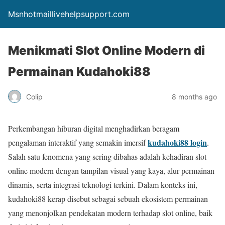
Msnhotmaillivehelpsupport.com
Menikmati Slot Online Modern di
Permainan Kudahoki88
Colip
8 months ago
Perkembangan hiburan digital menghadirkan beragam
kudahoki88 login
pengalaman interaktif yang semakin imersif
.
Salah satu fenomena yang sering dibahas adalah kehadiran slot
online modern dengan tampilan visual yang kaya, alur permainan
dinamis, serta integrasi teknologi terkini. Dalam konteks ini,
kudahoki88 kerap disebut sebagai sebuah ekosistem permainan
yang menonjolkan pendekatan modern terhadap slot online, baik