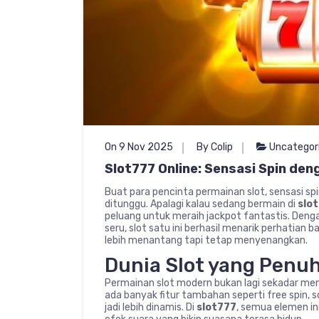
On 9 Nov 2025
By Colip
Uncategor
Slot777 Online: Sensasi Spin de
Buat para pencinta permainan slot, sensasi s
ditunggu. Apalagi kalau sedang bermain di
slot
peluang untuk meraih jackpot fantastis. Deng
seru, slot satu ini berhasil menarik perhatia
lebih menantang tapi tetap menyenangkan.
Dunia Slot yang Penu
Permainan slot modern bukan lagi sekadar mene
ada banyak fitur tambahan seperti free spin, s
jadi lebih dinamis. Di
slot777
, semua elemen i