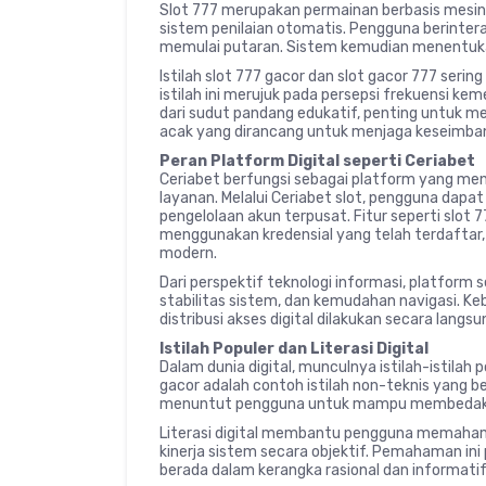
Slot 777 merupakan permainan berbasis mesin 
sistem penilaian otomatis. Pengguna berinter
memulai putaran. Sistem kemudian menentukan
Istilah slot 777 gacor dan slot gacor 777 seri
istilah ini merujuk pada persepsi frekuensi ke
dari sudut pandang edukatif, penting untuk 
acak yang dirancang untuk menjaga keseimba
Peran Platform Digital seperti Ceriabet
Ceriabet berfungsi sebagai platform yang me
layanan. Melalui Ceriabet slot, pengguna dap
pengelolaan akun terpusat. Fitur seperti slo
menggunakan kredensial yang telah terdaftar
modern.
Dari perspektif teknologi informasi, platfo
stabilitas sistem, dan kemudahan navigasi. K
distribusi akses digital dilakukan secara langsu
Istilah Populer dan Literasi Digital
Dalam dunia digital, munculnya istilah-istilah
gacor adalah contoh istilah non-teknis yang b
menuntut pengguna untuk mampu membedakan a
Literasi digital membantu pengguna memahami
kinerja sistem secara objektif. Pemahaman ini 
berada dalam kerangka rasional dan informatif