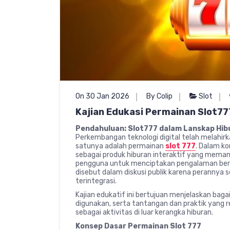
On 30 Jan 2026
By Colip
Slot
Kajian Edukasi Permainan Slot7
Pendahuluan: Slot777 dalam Lanskap Hibu
Perkembangan teknologi digital telah melahirk
satunya adalah permainan
slot 777
. Dalam k
sebagai produk hiburan interaktif yang mema
pengguna untuk menciptakan pengalaman berma
disebut dalam diskusi publik karena perannya 
terintegrasi.
Kajian edukatif ini bertujuan menjelaskan baga
digunakan, serta tantangan dan praktik yang
sebagai aktivitas di luar kerangka hiburan.
Konsep Dasar Permainan Slot 777