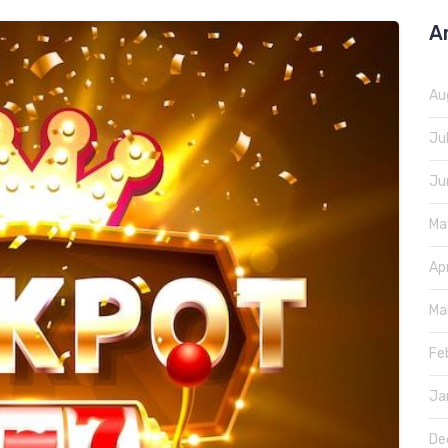
A
Au
Ju
Ju
Ma
Ap
Ma
Fe
Ja
De