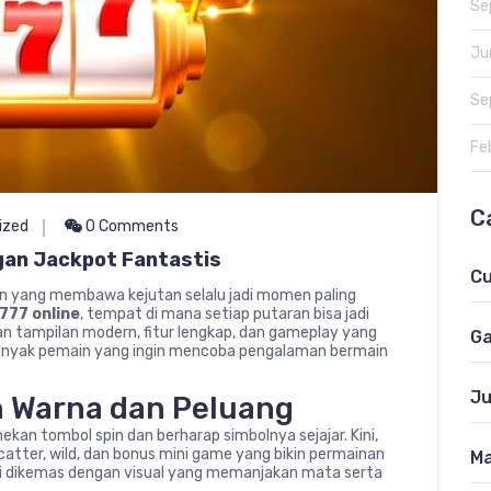
Se
Ju
Se
Fe
C
ized
0 Comments
ngan Jackpot Fantastis
Cu
pin yang membawa kejutan selalu jadi momen paling
777 online
, tempat di mana setiap putaran bisa jadi
an tampilan modern, fitur lengkap, dan gameplay yang
Ga
n banyak pemain yang ingin mencoba pengalaman bermain
Ju
h Warna dan Peluang
kan tombol spin dan berharap simbolnya sejajar. Kini,
catter, wild, dan bonus mini game yang bikin permainan
M
ni dikemas dengan visual yang memanjakan mata serta