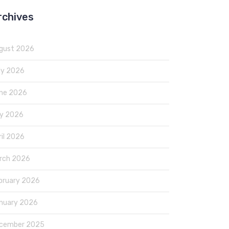
rchives
gust 2026
ly 2026
ne 2026
y 2026
ril 2026
rch 2026
bruary 2026
nuary 2026
cember 2025