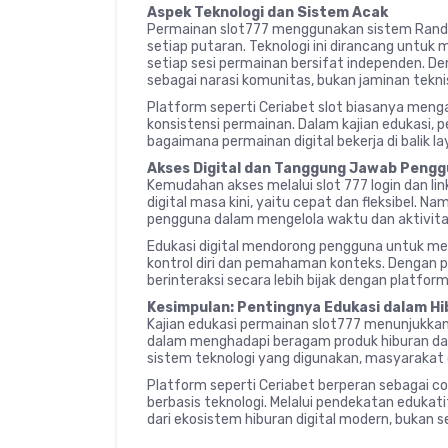
Aspek Teknologi dan Sistem Acak
Permainan slot777 menggunakan sistem Rand
setiap putaran. Teknologi ini dirancang untuk
setiap sesi permainan bersifat independen. De
sebagai narasi komunitas, bukan jaminan tekni
Platform seperti Ceriabet slot biasanya meng
konsistensi permainan. Dalam kajian edukasi,
bagaimana permainan digital bekerja di balik la
Akses Digital dan Tanggung Jawab Peng
Kemudahan akses melalui slot 777 login dan li
digital masa kini, yaitu cepat dan fleksibel.
pengguna dalam mengelola waktu dan aktivitas
Edukasi digital mendorong pengguna untuk m
kontrol diri dan pemahaman konteks. Dengan
berinteraksi secara lebih bijak dengan platform
Kesimpulan: Pentingnya Edukasi dalam Hib
Kajian edukasi permainan slot777 menunjukk
dalam menghadapi beragam produk hiburan dari
sistem teknologi yang digunakan, masyarakat d
Platform seperti Ceriabet berperan sebagai 
berbasis teknologi. Melalui pendekatan edukati
dari ekosistem hiburan digital modern, bukan