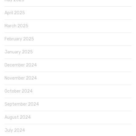
April 2025
March 2025
February 2025
January 2025
December 2024
November 2024
October 2024
September 2024
August 2024
July 2024