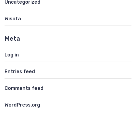
Uncategorized
Wisata
Meta
Log in
Entries feed
Comments feed
WordPress.org