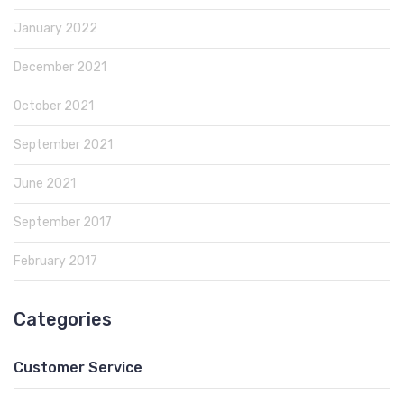
January 2022
December 2021
October 2021
September 2021
June 2021
September 2017
February 2017
Categories
Customer Service