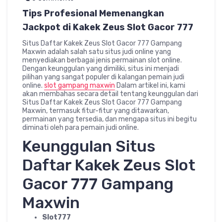
Tips Profesional Memenangkan
Jackpot di Kakek Zeus Slot Gacor 777
Situs Daftar Kakek Zeus Slot Gacor 777 Gampang
Maxwin adalah salah satu situs judi online yang
menyediakan berbagai jenis permainan slot online.
Dengan keunggulan yang dimiliki, situs ini menjadi
pilihan yang sangat populer di kalangan pemain judi
online.
slot gampang maxwin
Dalam artikel ini, kami
akan membahas secara detail tentang keunggulan dari
Situs Daftar Kakek Zeus Slot Gacor 777 Gampang
Maxwin, termasuk fitur-fitur yang ditawarkan,
permainan yang tersedia, dan mengapa situs ini begitu
diminati oleh para pemain judi online.
Keunggulan Situs
Daftar Kakek Zeus Slot
Gacor 777 Gampang
Maxwin
Slot777