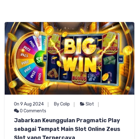
On 9 Aug 2024
By Colip
Slot
0 Comments
Jabarkan Keunggulan Pragmatic Play
sebagai Tempat Main Slot Online Zeus
Slot yang Terpercaya