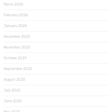
March 2026
February 2026
January 2026
December 2025
November 2025
October 2025
September 2025
August 2025
July 2025
June 2025
May 2025