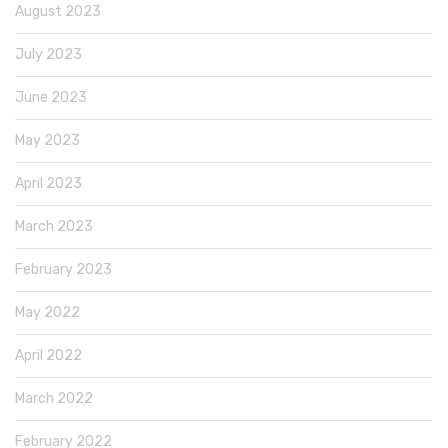
August 2023
July 2023
June 2023
May 2023
April 2023
March 2023
February 2023
May 2022
April 2022
March 2022
February 2022