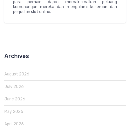
para pemain dapat memaksimalkan peluang
kemenangan mereka dan mengalami keseruan dari
perjudian slot online.
Archives
August 2026
July 2026
June 2026
May 2026
April 2026