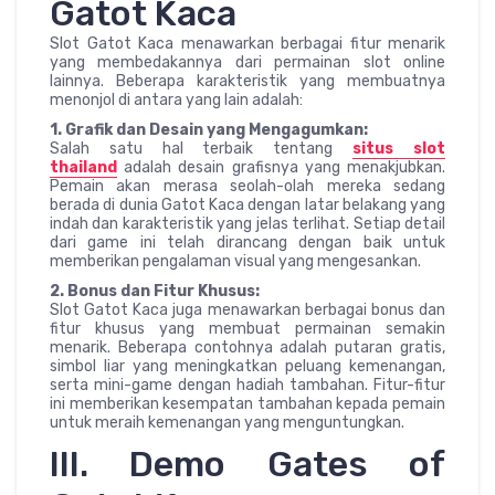
Gatot Kaca
Slot Gatot Kaca menawarkan berbagai fitur menarik
yang membedakannya dari permainan slot online
lainnya. Beberapa karakteristik yang membuatnya
menonjol di antara yang lain adalah:
1. Grafik dan Desain yang Mengagumkan:
Salah satu hal terbaik tentang
situs slot
thailand
adalah desain grafisnya yang menakjubkan.
Pemain akan merasa seolah-olah mereka sedang
berada di dunia Gatot Kaca dengan latar belakang yang
indah dan karakteristik yang jelas terlihat. Setiap detail
dari game ini telah dirancang dengan baik untuk
memberikan pengalaman visual yang mengesankan.
2. Bonus dan Fitur Khusus:
Slot Gatot Kaca juga menawarkan berbagai bonus dan
fitur khusus yang membuat permainan semakin
menarik. Beberapa contohnya adalah putaran gratis,
simbol liar yang meningkatkan peluang kemenangan,
serta mini-game dengan hadiah tambahan. Fitur-fitur
ini memberikan kesempatan tambahan kepada pemain
untuk meraih kemenangan yang menguntungkan.
III. Demo Gates of