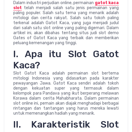
Dalam industri perjudian online, permainan
gatot kaca
slot
telah menjadi salah satu jenis permainan yang
paling populer. Salah satu tema yang menarik adalah
mitologi dan cerita rakyat. Salah satu tokoh paling
terkenal adalah Gatot Kaca, yang juga menjadi judul
dari salah satu slot online yang paling digemari. Dalam
artikel ini, akan dibahas tentang situs judi slot demo
Gates of Gatot Kaca yang terbaik dan memberikan
peluang kemenangan yang tinggi.
I. Apa itu Slot Gatot
Kaca?
Slot Gatot Kaca adalah permainan slot bertema
mitologi Indonesia yang didasarkan pada karakter
pewayangan Jawa. Gatot Kaca sendiri adalah tokoh
dengan kekuatan super yang termasuk dalam
kelompok para Pandava yang ikut berperang melawan
Korawa dalam cerita Mahabharata. Dalam permainan
slot online ini, pemain akan diajak menghadapi berbagai
rintangan dan tantangan yang harus mereka lewati
untuk memenangkan hadiah yang menarik.
II. Karakteristik Slot