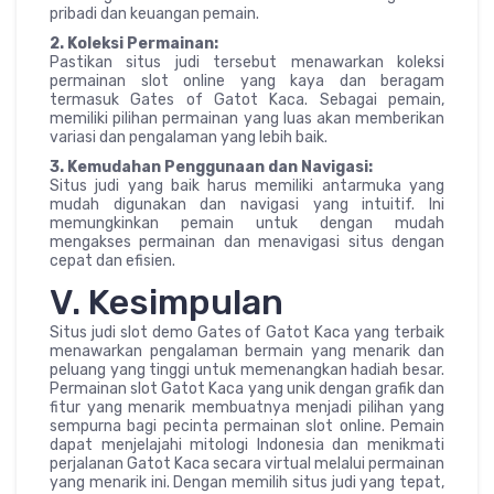
pribadi dan keuangan pemain.
2. Koleksi Permainan:
Pastikan situs judi tersebut menawarkan koleksi
permainan slot online yang kaya dan beragam
termasuk Gates of Gatot Kaca. Sebagai pemain,
memiliki pilihan permainan yang luas akan memberikan
variasi dan pengalaman yang lebih baik.
3. Kemudahan Penggunaan dan Navigasi:
Situs judi yang baik harus memiliki antarmuka yang
mudah digunakan dan navigasi yang intuitif. Ini
memungkinkan pemain untuk dengan mudah
mengakses permainan dan menavigasi situs dengan
cepat dan efisien.
V. Kesimpulan
Situs judi slot demo Gates of Gatot Kaca yang terbaik
menawarkan pengalaman bermain yang menarik dan
peluang yang tinggi untuk memenangkan hadiah besar.
Permainan slot Gatot Kaca yang unik dengan grafik dan
fitur yang menarik membuatnya menjadi pilihan yang
sempurna bagi pecinta permainan slot online. Pemain
dapat menjelajahi mitologi Indonesia dan menikmati
perjalanan Gatot Kaca secara virtual melalui permainan
yang menarik ini. Dengan memilih situs judi yang tepat,