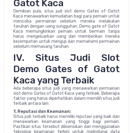
Gatot Kaca
Demikian pula, situs judi slot demo Gates of Gatot
Kaca menawarkan kemudahan bagi para pemain untuk
mencoba permainan sebelum mereka melakukan
taruhan dengan uang sungguhan. Demo gate of Gatot
Kaca memungkinkan pemain untuk bermain tanpa
harus mengeluarkan uang dan memberikan mereka
kesempatan untuk menguji dan memahami permainan
sebelum memasang taruhan.
IV. Situs Judi Slot
Demo Gates of Gatot
Kaca yang Terbaik
Ada beberapa situs judi yang menawarkan permainan
slot demo Gates of Gatot Kaca yang terbaik. Beberapa
faktor yang harus diperhatikan dalam memilih situs judi
terbaik antara lain:
1. Reputasi dan Keamanan:
Situs judi terbaik harus memiliki reputasi yang baik dan
menawarkan keamanan yang tinggi bagi pemain.
Pastikan situs tersebut dilisensikan dan menggunakan
teknologi keamanan terkini untuk melindungi data