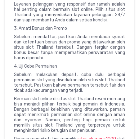
Layanan pelanggan yang responsif dan ramah adalah
hal penting dalam bermain slot online. Pilih situs slot
Thailand yang menyediakan layanan pelanggan 24/7
dan siap membantu Anda dalam setiap kondisi.
3. Amati Bonus dan Promo
Sebelum mendaftar, pastikan Anda membaca syarat
dan ketentuan bonus dan promo yang ditawarkan oleh
situs slot Thailand tersebut. Jangan tergiur dengan
bonus besar tanpa memperhatikan persyaratan yang
harus dipenuhi.
4. Uji Coba Permainan
Sebelum melakukan deposit, coba dulu berbagai
permainan slot yang disediakan oleh situs slot Thailand
tersebut. Pastikan bahwa permainan tersebut fair dan
tidak ada kecurangan yang terjadi.
Bermain slot online di situs slot Thailand resmi memang
bisa menjadi pilihan terbaik bagi pemain di Indonesia.
Dengan berbagai kelebihan yang ditawarkan, pemain
dapat menikmati permainan slot online dengan aman
dan nyaman. Namun, penting bagi pemain untuk
memilih situs slot Thailand yang terpercaya untuk
menghindari risiko kerugian dan penipuan.
Dengan mengikuti tips memilih
situs olympus1000
slot