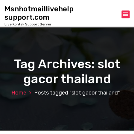
S
Msnhotmaillivehelp
k
support.com
i
p
Live Kontak Support Server
t
o
c
o
n
Tag Archives: slot
t
e
gacor thailand
n
t
Home
Posts tagged "slot gacor thailand"