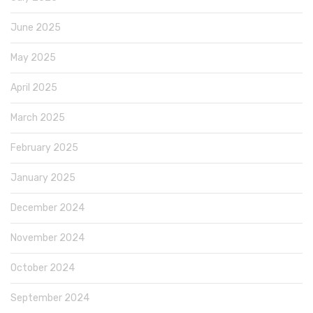
June 2025
May 2025
April 2025
March 2025
February 2025
January 2025
December 2024
November 2024
October 2024
September 2024