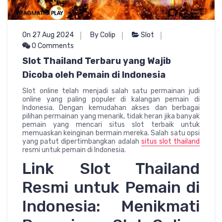
On 27 Aug 2024
By Colip
Slot
0 Comments
Slot Thailand Terbaru yang Wajib
Dicoba oleh Pemain di Indonesia
Slot online telah menjadi salah satu permainan judi
online yang paling populer di kalangan pemain di
Indonesia. Dengan kemudahan akses dan berbagai
pilihan permainan yang menarik, tidak heran jika banyak
pemain yang mencari situs slot terbaik untuk
memuaskan keinginan bermain mereka. Salah satu opsi
yang patut dipertimbangkan adalah
situs slot thailand
resmi untuk pemain di Indonesia.
Link Slot Thailand
Resmi untuk Pemain di
Indonesia: Menikmati