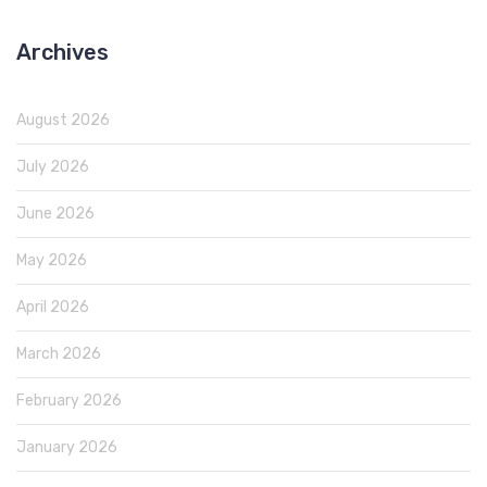
Archives
August 2026
July 2026
June 2026
May 2026
April 2026
March 2026
February 2026
January 2026