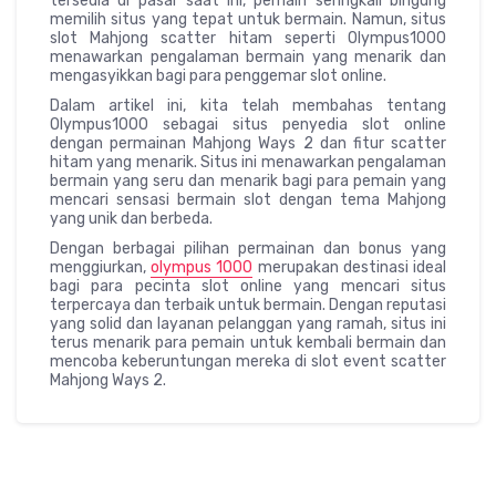
tersedia di pasar saat ini, pemain seringkali bingung
memilih situs yang tepat untuk bermain. Namun, situs
slot Mahjong scatter hitam seperti Olympus1000
menawarkan pengalaman bermain yang menarik dan
mengasyikkan bagi para penggemar slot online.
Dalam artikel ini, kita telah membahas tentang
Olympus1000 sebagai situs penyedia slot online
dengan permainan Mahjong Ways 2 dan fitur scatter
hitam yang menarik. Situs ini menawarkan pengalaman
bermain yang seru dan menarik bagi para pemain yang
mencari sensasi bermain slot dengan tema Mahjong
yang unik dan berbeda.
Dengan berbagai pilihan permainan dan bonus yang
menggiurkan,
olympus 1000
merupakan destinasi ideal
bagi para pecinta slot online yang mencari situs
terpercaya dan terbaik untuk bermain. Dengan reputasi
yang solid dan layanan pelanggan yang ramah, situs ini
terus menarik para pemain untuk kembali bermain dan
mencoba keberuntungan mereka di slot event scatter
Mahjong Ways 2.