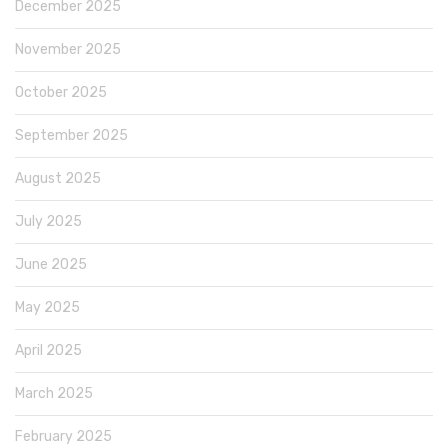
December 2025
November 2025
October 2025
September 2025
August 2025
July 2025
June 2025
May 2025
April 2025
March 2025
February 2025