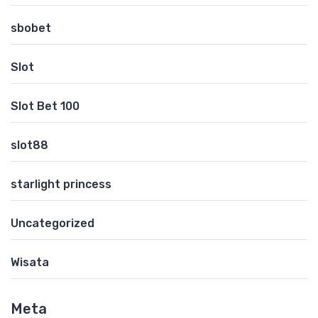
sbobet
Slot
Slot Bet 100
slot88
starlight princess
Uncategorized
Wisata
Meta