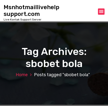
S
Msnhotmaillivehelp
k
support.com
i
p
Live Kontak Support Server
t
o
c
o
n
Tag Archives:
t
e
sbobet bola
n
t
Home
Posts tagged "sbobet bola"