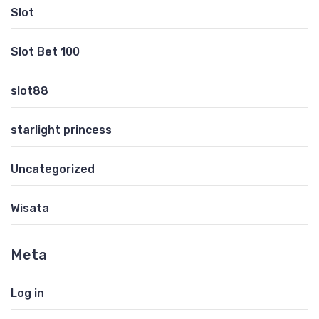
Slot
Slot Bet 100
slot88
starlight princess
Uncategorized
Wisata
Meta
Log in