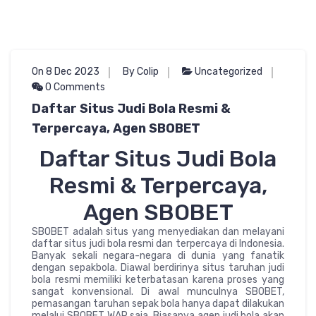
On 8 Dec 2023
By Colip
Uncategorized
0 Comments
Daftar Situs Judi Bola Resmi &
Terpercaya, Agen SBOBET
Daftar Situs Judi Bola
Resmi & Terpercaya,
Agen SBOBET
SBOBET adalah situs yang menyediakan dan melayani
daftar situs judi bola resmi dan terpercaya di Indonesia.
Banyak sekali negara-negara di dunia yang fanatik
dengan sepakbola. Diawal berdirinya situs taruhan judi
bola resmi memiliki keterbatasan karena proses yang
sangat konvensional. Di awal munculnya SBOBET,
pemasangan taruhan sepak bola hanya dapat dilakukan
melalui SBOBET WAP saja. Biasanya agen judi bola akan