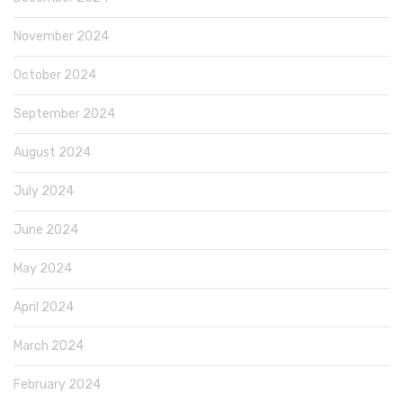
November 2024
October 2024
September 2024
August 2024
July 2024
June 2024
May 2024
April 2024
March 2024
February 2024