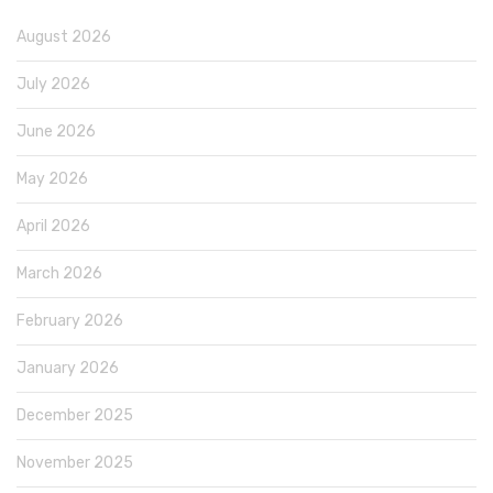
August 2026
July 2026
June 2026
May 2026
April 2026
March 2026
February 2026
January 2026
December 2025
November 2025