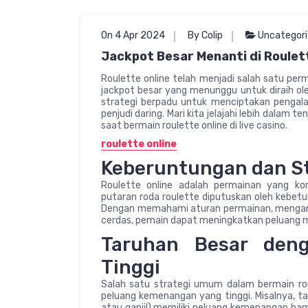
On 4 Apr 2024
By Colip
Uncategor
Jackpot Besar Menanti di Roulet
Roulette online telah menjadi salah satu perm
jackpot besar yang menunggu untuk diraih ol
strategi berpadu untuk menciptakan penga
penjudi daring. Mari kita jelajahi lebih dala
saat bermain roulette online di live casino.
roulette online
Keberuntungan dan St
Roulette online adalah permainan yang ko
putaran roda roulette diputuskan oleh kebetu
Dengan memahami aturan permainan, menganal
cerdas, pemain dapat meningkatkan peluang 
Taruhan Besar den
Tinggi
Salah satu strategi umum dalam bermain ro
peluang kemenangan yang tinggi. Misalnya, t
atau ganjil) memiliki peluang kemenangan h