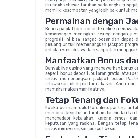
itu tidak sebesar taruhan pada angka tunggal
memiliki kesempatan yang lebih baik untuk m
Permainan dengan Jac
Beberapa platform roulette online menawarka
kemenangan meningkat seiring dengan jum
progresif ini bisa sangat besar dan dapat
peluang untuk memenangkan jackpot progresif
imbalan yang ditawarkan sangatlah menggiurk
Manfaatkan Bonus da
Banyak live casino yang menawarkan bonus da
seperti bonus deposit, putaran gratis, atau
untuk memenangkan jackpot besar. Past
ditawarkan oleh platform kasino Anda da
memaksimalkan manfaatnya.
Tetap Tenang dan Fok
Ketika bermain roulette online, penting un
membuat keputusan taruhan dan hindari taruha
menghadapi kekalahan, karena emosi 
keputusan yang rasional. Dengan tetap ten
untuk memenangkan jackpot besar.