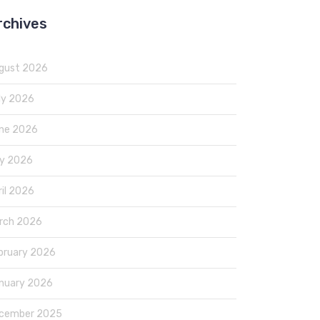
rchives
gust 2026
ly 2026
ne 2026
y 2026
ril 2026
rch 2026
bruary 2026
nuary 2026
cember 2025