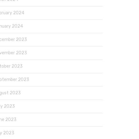
bruary 2024
nuary 2024
cember 2023
vember 2023
tober 2023
ptember 2023
gust 2023
ly 2023
ne 2023
y 2023