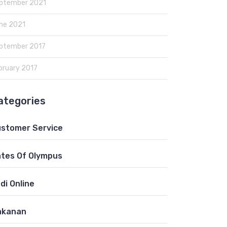
ptember 2021
ne 2021
ptember 2017
bruary 2017
ategories
stomer Service
tes Of Olympus
di Online
akanan