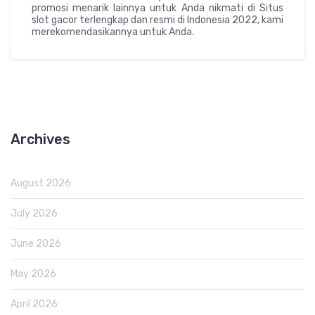
promosi menarik lainnya untuk Anda nikmati di Situs
slot gacor terlengkap dan resmi di Indonesia 2022, kami
merekomendasikannya untuk Anda.
Archives
August 2026
July 2026
June 2026
May 2026
April 2026