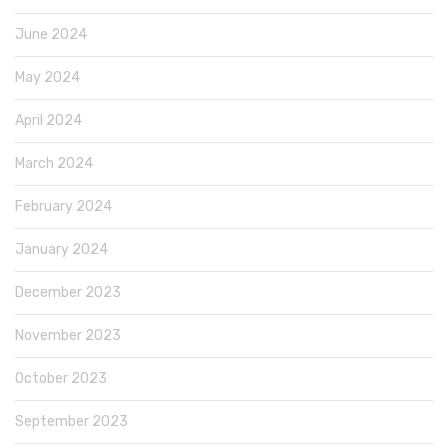
June 2024
May 2024
April 2024
March 2024
February 2024
January 2024
December 2023
November 2023
October 2023
September 2023