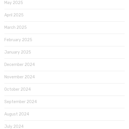
May 2025
April 2025
March 2025
February 2025
January 2025
December 2024
November 2024
October 2024
September 2024
August 2024
July 2024