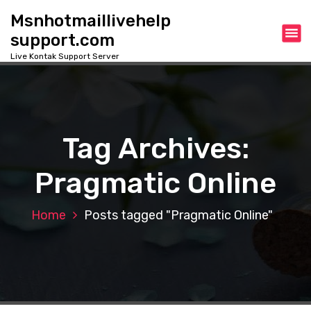
S
Msnhotmaillivehelp
k
support.com
i
p
Live Kontak Support Server
t
o
c
o
n
Tag Archives:
t
e
Pragmatic Online
n
t
Home
Posts tagged "Pragmatic Online"