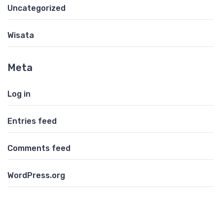
Uncategorized
Wisata
Meta
Log in
Entries feed
Comments feed
WordPress.org