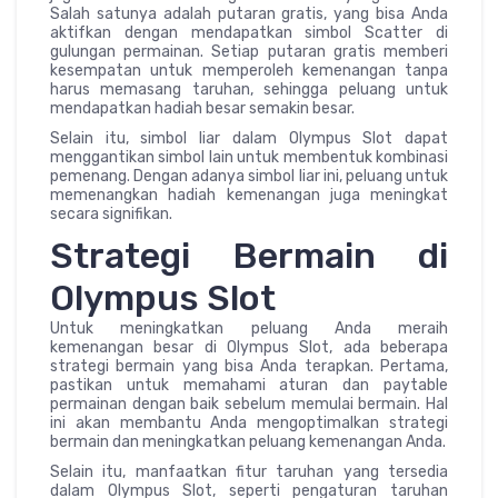
Salah satunya adalah putaran gratis, yang bisa Anda
aktifkan dengan mendapatkan simbol Scatter di
gulungan permainan. Setiap putaran gratis memberi
kesempatan untuk memperoleh kemenangan tanpa
harus memasang taruhan, sehingga peluang untuk
mendapatkan hadiah besar semakin besar.
Selain itu, simbol liar dalam Olympus Slot dapat
menggantikan simbol lain untuk membentuk kombinasi
pemenang. Dengan adanya simbol liar ini, peluang untuk
memenangkan hadiah kemenangan juga meningkat
secara signifikan.
Strategi Bermain di
Olympus Slot
Untuk meningkatkan peluang Anda meraih
kemenangan besar di Olympus Slot, ada beberapa
strategi bermain yang bisa Anda terapkan. Pertama,
pastikan untuk memahami aturan dan paytable
permainan dengan baik sebelum memulai bermain. Hal
ini akan membantu Anda mengoptimalkan strategi
bermain dan meningkatkan peluang kemenangan Anda.
Selain itu, manfaatkan fitur taruhan yang tersedia
dalam Olympus Slot, seperti pengaturan taruhan