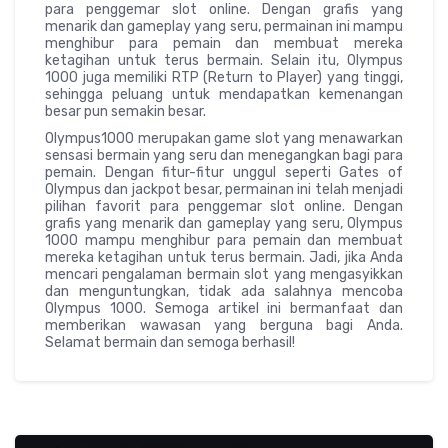
para penggemar slot online. Dengan grafis yang
menarik dan gameplay yang seru, permainan ini mampu
menghibur para pemain dan membuat mereka
ketagihan untuk terus bermain. Selain itu, Olympus
1000 juga memiliki RTP (Return to Player) yang tinggi,
sehingga peluang untuk mendapatkan kemenangan
besar pun semakin besar.
Olympus1000 merupakan game slot yang menawarkan
sensasi bermain yang seru dan menegangkan bagi para
pemain. Dengan fitur-fitur unggul seperti Gates of
Olympus dan jackpot besar, permainan ini telah menjadi
pilihan favorit para penggemar slot online. Dengan
grafis yang menarik dan gameplay yang seru, Olympus
1000 mampu menghibur para pemain dan membuat
mereka ketagihan untuk terus bermain. Jadi, jika Anda
mencari pengalaman bermain slot yang mengasyikkan
dan menguntungkan, tidak ada salahnya mencoba
Olympus 1000. Semoga artikel ini bermanfaat dan
memberikan wawasan yang berguna bagi Anda.
Selamat bermain dan semoga berhasil!