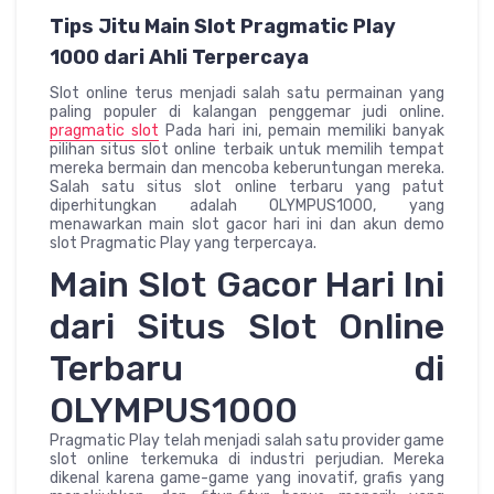
Tips Jitu Main Slot Pragmatic Play
1000 dari Ahli Terpercaya
Slot online terus menjadi salah satu permainan yang
paling populer di kalangan penggemar judi online.
pragmatic slot
Pada hari ini, pemain memiliki banyak
pilihan situs slot online terbaik untuk memilih tempat
mereka bermain dan mencoba keberuntungan mereka.
Salah satu situs slot online terbaru yang patut
diperhitungkan adalah OLYMPUS1000, yang
menawarkan main slot gacor hari ini dan akun demo
slot Pragmatic Play yang terpercaya.
Main Slot Gacor Hari Ini
dari Situs Slot Online
Terbaru di
OLYMPUS1000
Pragmatic Play telah menjadi salah satu provider game
slot online terkemuka di industri perjudian. Mereka
dikenal karena game-game yang inovatif, grafis yang