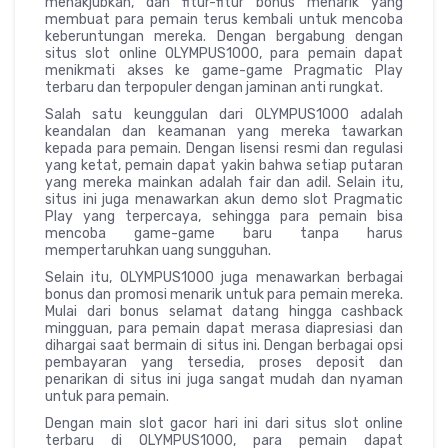
menakjubkan, dan fitur-fitur bonus menarik yang
membuat para pemain terus kembali untuk mencoba
keberuntungan mereka. Dengan bergabung dengan
situs slot online OLYMPUS1000, para pemain dapat
menikmati akses ke game-game Pragmatic Play
terbaru dan terpopuler dengan jaminan anti rungkat.
Salah satu keunggulan dari OLYMPUS1000 adalah
keandalan dan keamanan yang mereka tawarkan
kepada para pemain. Dengan lisensi resmi dan regulasi
yang ketat, pemain dapat yakin bahwa setiap putaran
yang mereka mainkan adalah fair dan adil. Selain itu,
situs ini juga menawarkan akun demo slot Pragmatic
Play yang terpercaya, sehingga para pemain bisa
mencoba game-game baru tanpa harus
mempertaruhkan uang sungguhan.
Selain itu, OLYMPUS1000 juga menawarkan berbagai
bonus dan promosi menarik untuk para pemain mereka.
Mulai dari bonus selamat datang hingga cashback
mingguan, para pemain dapat merasa diapresiasi dan
dihargai saat bermain di situs ini. Dengan berbagai opsi
pembayaran yang tersedia, proses deposit dan
penarikan di situs ini juga sangat mudah dan nyaman
untuk para pemain.
Dengan main slot gacor hari ini dari situs slot online
terbaru di OLYMPUS1000, para pemain dapat