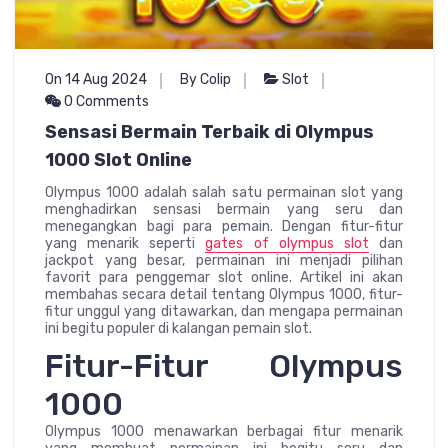
On 14 Aug 2024
By Colip
Slot
0 Comments
Sensasi Bermain Terbaik di Olympus
1000 Slot Online
Olympus 1000 adalah salah satu permainan slot yang
menghadirkan sensasi bermain yang seru dan
menegangkan bagi para pemain. Dengan fitur-fitur
yang menarik seperti
gates of olympus slot
dan
jackpot yang besar, permainan ini menjadi pilihan
favorit para penggemar slot online. Artikel ini akan
membahas secara detail tentang Olympus 1000, fitur-
fitur unggul yang ditawarkan, dan mengapa permainan
ini begitu populer di kalangan pemain slot.
Fitur-Fitur Olympus
1000
Olympus 1000 menawarkan berbagai fitur menarik