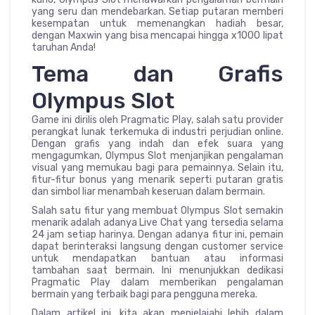
yang seru dan mendebarkan. Setiap putaran memberi
kesempatan untuk memenangkan hadiah besar,
dengan Maxwin yang bisa mencapai hingga x1000 lipat
taruhan Anda!
Tema dan Grafis
Olympus Slot
Game ini dirilis oleh Pragmatic Play, salah satu provider
perangkat lunak terkemuka di industri perjudian online.
Dengan grafis yang indah dan efek suara yang
mengagumkan, Olympus Slot menjanjikan pengalaman
visual yang memukau bagi para pemainnya. Selain itu,
fitur-fitur bonus yang menarik seperti putaran gratis
dan simbol liar menambah keseruan dalam bermain.
Salah satu fitur yang membuat Olympus Slot semakin
menarik adalah adanya Live Chat yang tersedia selama
24 jam setiap harinya. Dengan adanya fitur ini, pemain
dapat berinteraksi langsung dengan customer service
untuk mendapatkan bantuan atau informasi
tambahan saat bermain. Ini menunjukkan dedikasi
Pragmatic Play dalam memberikan pengalaman
bermain yang terbaik bagi para pengguna mereka.
Dalam artikel ini, kita akan menjelajahi lebih dalam