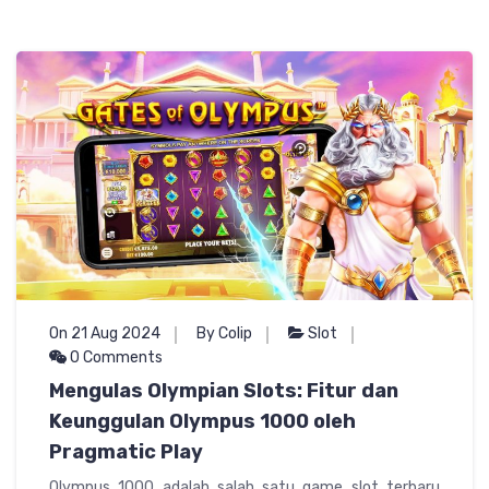
On 21 Aug 2024
By Colip
Slot
0 Comments
Mengulas Olympian Slots: Fitur dan
Keunggulan Olympus 1000 oleh
Pragmatic Play
Olympus 1000 adalah salah satu game slot terbaru