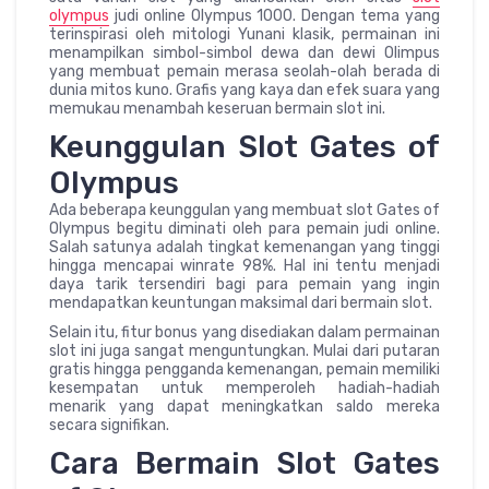
olympus
judi online Olympus 1000. Dengan tema yang
terinspirasi oleh mitologi Yunani klasik, permainan ini
menampilkan simbol-simbol dewa dan dewi Olimpus
yang membuat pemain merasa seolah-olah berada di
dunia mitos kuno. Grafis yang kaya dan efek suara yang
memukau menambah keseruan bermain slot ini.
Keunggulan Slot Gates of
Olympus
Ada beberapa keunggulan yang membuat slot Gates of
Olympus begitu diminati oleh para pemain judi online.
Salah satunya adalah tingkat kemenangan yang tinggi
hingga mencapai winrate 98%. Hal ini tentu menjadi
daya tarik tersendiri bagi para pemain yang ingin
mendapatkan keuntungan maksimal dari bermain slot.
Selain itu, fitur bonus yang disediakan dalam permainan
slot ini juga sangat menguntungkan. Mulai dari putaran
gratis hingga pengganda kemenangan, pemain memiliki
kesempatan untuk memperoleh hadiah-hadiah
menarik yang dapat meningkatkan saldo mereka
secara signifikan.
Cara Bermain Slot Gates