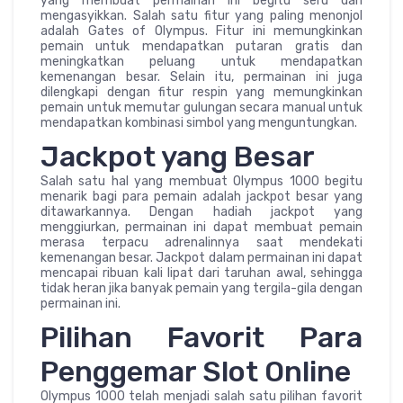
yang membuat permainan ini begitu seru dan
mengasyikkan. Salah satu fitur yang paling menonjol
adalah Gates of Olympus. Fitur ini memungkinkan
pemain untuk mendapatkan putaran gratis dan
meningkatkan peluang untuk mendapatkan
kemenangan besar. Selain itu, permainan ini juga
dilengkapi dengan fitur respin yang memungkinkan
pemain untuk memutar gulungan secara manual untuk
mendapatkan kombinasi simbol yang menguntungkan.
Jackpot yang Besar
Salah satu hal yang membuat Olympus 1000 begitu
menarik bagi para pemain adalah jackpot besar yang
ditawarkannya. Dengan hadiah jackpot yang
menggiurkan, permainan ini dapat membuat pemain
merasa terpacu adrenalinnya saat mendekati
kemenangan besar. Jackpot dalam permainan ini dapat
mencapai ribuan kali lipat dari taruhan awal, sehingga
tidak heran jika banyak pemain yang tergila-gila dengan
permainan ini.
Pilihan Favorit Para
Penggemar Slot Online
Olympus 1000 telah menjadi salah satu pilihan favorit