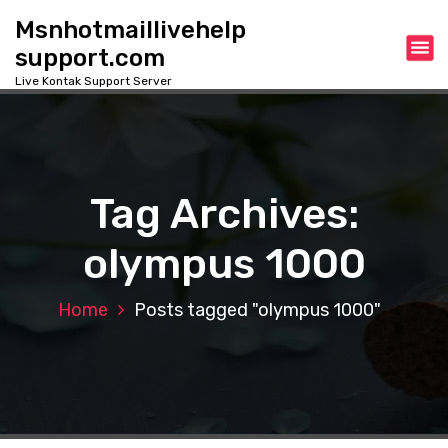
S
Msnhotmaillivehelp
k
support.com
i
p
Live Kontak Support Server
t
o
c
o
n
Tag Archives:
t
e
olympus 1000
n
t
Home
Posts tagged "olympus 1000"