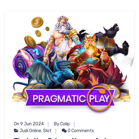
On 9 Jun 2024
By Colip
Judi Online
,
Slot
0 Comments