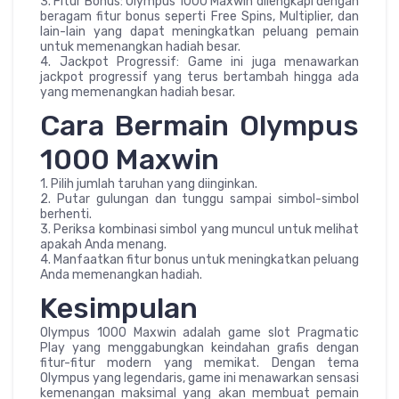
3. Fitur Bonus: Olympus 1000 Maxwin dilengkapi dengan
beragam fitur bonus seperti Free Spins, Multiplier, dan
lain-lain yang dapat meningkatkan peluang pemain
untuk memenangkan hadiah besar.
4. Jackpot Progressif: Game ini juga menawarkan
jackpot progressif yang terus bertambah hingga ada
yang memenangkan hadiah besar.
Cara Bermain Olympus
1000 Maxwin
1. Pilih jumlah taruhan yang diinginkan.
2. Putar gulungan dan tunggu sampai simbol-simbol
berhenti.
3. Periksa kombinasi simbol yang muncul untuk melihat
apakah Anda menang.
4. Manfaatkan fitur bonus untuk meningkatkan peluang
Anda memenangkan hadiah.
Kesimpulan
Olympus 1000 Maxwin adalah game slot Pragmatic
Play yang menggabungkan keindahan grafis dengan
fitur-fitur modern yang memikat. Dengan tema
Olympus yang legendaris, game ini menawarkan sensasi
kemenangan maksimal yang akan membuat pemain