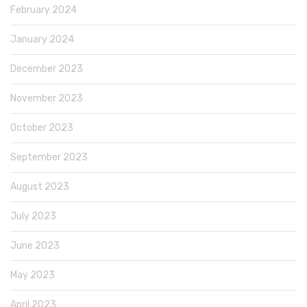
February 2024
January 2024
December 2023
November 2023
October 2023
September 2023
August 2023
July 2023
June 2023
May 2023
April 2023