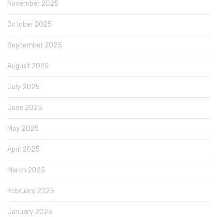
November 2025
October 2025
September 2025
August 2025
July 2025
June 2025
May 2025
April 2025
March 2025
February 2025
January 2025