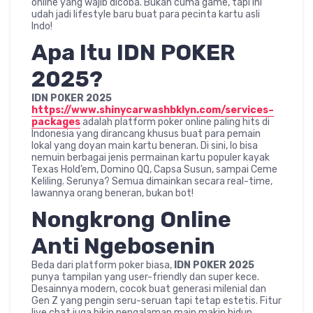
online yang wajib dicoba. Bukan cuma game, tapi ini
udah jadi lifestyle baru buat para pecinta kartu asli
Indo!
Apa Itu IDN POKER
2025?
IDN POKER 2025
https://www.shinycarwashbklyn.com/services–
packages
adalah platform poker online paling hits di
Indonesia yang dirancang khusus buat para pemain
lokal yang doyan main kartu beneran. Di sini, lo bisa
nemuin berbagai jenis permainan kartu populer kayak
Texas Hold’em, Domino QQ, Capsa Susun, sampai Ceme
Keliling. Serunya? Semua dimainkan secara real-time,
lawannya orang beneran, bukan bot!
Nongkrong Online
Anti Ngebosenin
Beda dari platform poker biasa,
IDN POKER 2025
punya tampilan yang user-friendly dan super kece.
Desainnya modern, cocok buat generasi milenial dan
Gen Z yang pengin seru-seruan tapi tetap estetis. Fitur
live chat juga bikin pengalaman main makin hidup,