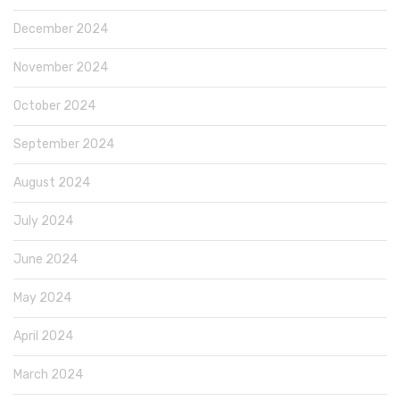
December 2024
November 2024
October 2024
September 2024
August 2024
July 2024
June 2024
May 2024
April 2024
March 2024