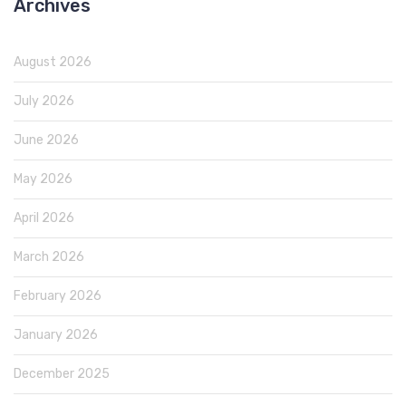
Archives
August 2026
July 2026
June 2026
May 2026
April 2026
March 2026
February 2026
January 2026
December 2025