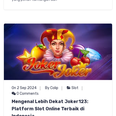
On 2 Sep 2024
By Colip
Slot
0 Comments
Mengenal Lebih Dekat Joker123:
Platform Slot Online Terbaik di
Indonesia