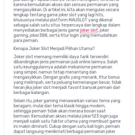
karena kemudahan akses dan sensasi permainan yang
mengasyikkan. Di artikel ini, kita akan mengulas secara
lengkap tentang game joker slot yang lagi hits,
khususnya melalui platform MAUSLOT yang dikenal
sebagai salah satu situs terpercaya dan lengkap dalam
menyediakan berbagai jenis game
joker slot
, joker
gaming, joker388, serta fitur login yang memudahkan
para pemain.
Kenapa Joker Slot Menjadi Pilihan Utama?
Joker slot memang memiliki daya tarik tersendiri
dibandingkan jenis permainan judi online lainnya. Salah
satu keunggulannya adalah mekanisme permainan
yang simpel, namun tetap menantang dan
mengasyikkan. Dengan grafis yang menarik, fitur bonus
yang melimpah, serta peluang kemenangan besar, tidak
heran jika joker slot menjadi favorit banyak pemain dari
berbagai kalangan.
Selain itu, joker gaming menawarkan variasi tema yang
beragam, mulai dari tema klasik hingga modern,
sehingga pemain tidak akan merasa bosan saat
bermain. Kemudahan akses melalui joker123 login juga
menjadi salah satu faktor utama yang membuat game
ini makin diminati. Cukup dengan satu kali login, pemain
dapat langsung menikmati berbagai permainan joker