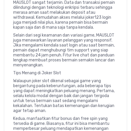
MAUSLOT sangat terjamin. Data dan transaksi pemain
dilindungi dengan teknologi enkripsi terbaru sehingga
merasa aman saat melakukan deposit atau
withdrawal. Kemudahan akses melalui joker123 login
juga menjadi nilai plus, karena pemain bisa bermain
kapan saja dan di mana saja tanpa kendala.
Selain dari segi keamanan dan variasi game, MAUSLOT
juga menawarkan layanan pelanggan yang responsif.
Jika mengalami kendala saat login atau saat bermain,
pemain dapat menghubungi tim support yang siap
membantu 24 jam penuh. Fitur live chat dan panduan
lengkap membuat proses bermain semakin lancar dan
menyenangkan.
Tips Menang di Joker Slot
Walaupun joker slot dikenal sebagai game yang
bergantung pada keberuntungan, ada beberapa tips
yang dapat meningkatkan peluang menang. Pertama,
selalu kelola modal dengan baik dan jangan tergoda
untuk terus bermain saat sedang mengalami
kekalahan. Tentukan batas kemenangan dan kerugian
agar tetap aman.
Kedua, manfaatkan fitur bonus dan free spin yang
tersedia di game. Biasanya, fitur ini bisa membantu
memperbesar peluang mendapatkan kemenangan