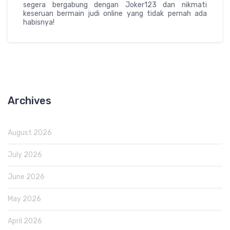
segera bergabung dengan Joker123 dan nikmati
keseruan bermain judi online yang tidak pernah ada
habisnya!
Archives
August 2026
July 2026
June 2026
May 2026
April 2026