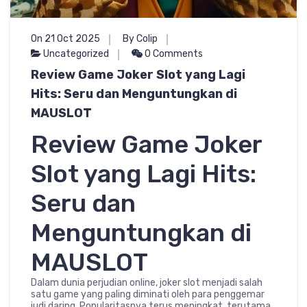
On 21 Oct 2025
By Colip
Uncategorized
0 Comments
Review Game Joker Slot yang Lagi
Hits: Seru dan Menguntungkan di
MAUSLOT
Review Game Joker
Slot yang Lagi Hits:
Seru dan
Menguntungkan di
MAUSLOT
Dalam dunia perjudian online, joker slot menjadi salah
satu game yang paling diminati oleh para penggemar
judi daring. Popularitasnya terus meningkat, terutama