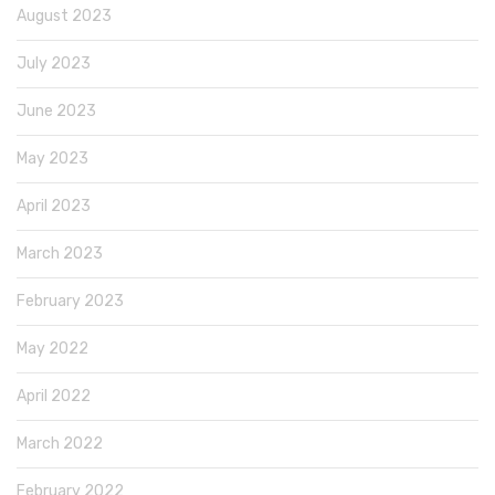
August 2023
July 2023
June 2023
May 2023
April 2023
March 2023
February 2023
May 2022
April 2022
March 2022
February 2022