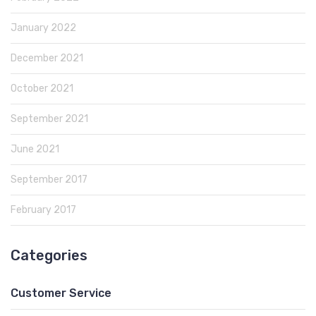
January 2022
December 2021
October 2021
September 2021
June 2021
September 2017
February 2017
Categories
Customer Service