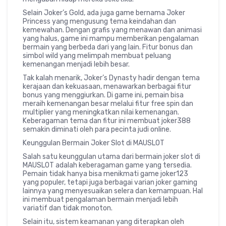
Selain Joker’s Gold, ada juga game bernama Joker
Princess yang mengusung tema keindahan dan
kemewahan. Dengan grafis yang menawan dan animasi
yang halus, game ini mampu memberikan pengalaman
bermain yang berbeda dari yang lain. Fitur bonus dan
simbol wild yang melimpah membuat peluang
kemenangan menjadi lebih besar.
Tak kalah menarik, Joker’s Dynasty hadir dengan tema
kerajaan dan kekuasaan, menawarkan berbagai fitur
bonus yang menggiurkan. Di game ini, pemain bisa
meraih kemenangan besar melalui fitur free spin dan
multiplier yang meningkatkan nilai kemenangan.
Keberagaman tema dan fitur ini membuat joker388
semakin diminati oleh para pecinta judi online.
Keunggulan Bermain Joker Slot di MAUSLOT
Salah satu keunggulan utama dari bermain joker slot di
MAUSLOT adalah keberagaman game yang tersedia.
Pemain tidak hanya bisa menikmati game joker123
yang populer, tetapi juga berbagai varian joker gaming
lainnya yang menyesuaikan selera dan kemampuan. Hal
ini membuat pengalaman bermain menjadi lebih
variatif dan tidak monoton.
Selain itu, sistem keamanan yang diterapkan oleh