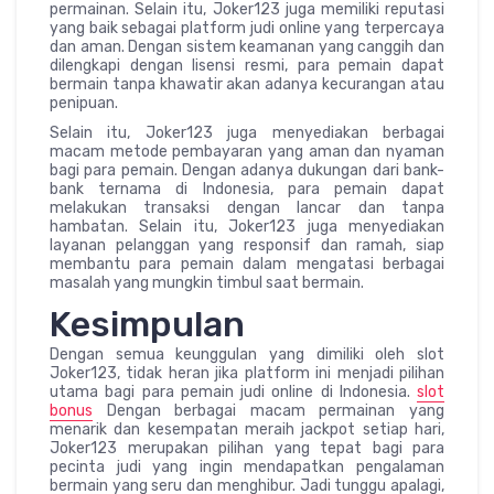
permainan. Selain itu, Joker123 juga memiliki reputasi
yang baik sebagai platform judi online yang terpercaya
dan aman. Dengan sistem keamanan yang canggih dan
dilengkapi dengan lisensi resmi, para pemain dapat
bermain tanpa khawatir akan adanya kecurangan atau
penipuan.
Selain itu, Joker123 juga menyediakan berbagai
macam metode pembayaran yang aman dan nyaman
bagi para pemain. Dengan adanya dukungan dari bank-
bank ternama di Indonesia, para pemain dapat
melakukan transaksi dengan lancar dan tanpa
hambatan. Selain itu, Joker123 juga menyediakan
layanan pelanggan yang responsif dan ramah, siap
membantu para pemain dalam mengatasi berbagai
masalah yang mungkin timbul saat bermain.
Kesimpulan
Dengan semua keunggulan yang dimiliki oleh slot
Joker123, tidak heran jika platform ini menjadi pilihan
utama bagi para pemain judi online di Indonesia.
slot
bonus
Dengan berbagai macam permainan yang
menarik dan kesempatan meraih jackpot setiap hari,
Joker123 merupakan pilihan yang tepat bagi para
pecinta judi yang ingin mendapatkan pengalaman
bermain yang seru dan menghibur. Jadi tunggu apalagi,