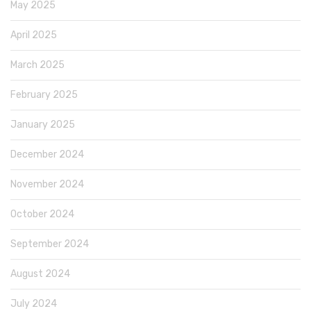
May 2025
April 2025
March 2025
February 2025
January 2025
December 2024
November 2024
October 2024
September 2024
August 2024
July 2024