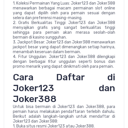
1. Koleksi Permainan Yang Luas: Joker123 dan Joker388
menawarkan berbagai macam permainan slot online
yang dapat dipilih oleh para pemain sesuai dengan
selera dan preferensi masing-masing.
2. Grafis Berkualitas Tinggi: Joker123 dan Joker388
menyajikan grafis yang sangat berkualitas tinggi
sehingga para pemain akan merasa seolah-olah
bermain di kasino sungguhan.
3. Jackpot Besar: Joker123 dan Joker388 menawarkan
jackpot besar yang dapat dimenangkan setiap harinya,
menambah keseruan dalam bermain.
4. Fitur Unggulan: Joker123 dan Joker388 dilengkapi
dengan berbagai fitur unggulan seperti bonus dan
promo menarik yang dapat dinikmati oleh para pemain.
Cara Daftar di
Joker123 dan
Joker388
Untuk bisa bermain di Joker123 dan Joker388, para
pemain harus melakukan pendaftaran terlebih dahulu.
Berikut adalah langkah-langkah untuk mendaftar di
Joker123 dan Joker388:
1. Buka situs resmi Joker123 atau Joker388.