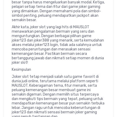
besar tanpa harus mengeluarkan banyak modal. Ketiga,
pelajari setiap tema dan fitur dari game joker gaming
yang dimainkan. Dengan memahami pola dan simbol-
simbol penting, peluang mendapatkan jackpot akan
semakin besar.
Akhir kata, joker slot yang lagi hits di MAUSLOT
menawarkan pengalaman bermain yang seru dan
menguntungkan. Dengan berbagai pilihan game
joker123 dan joker388 yang menarik, serta kemudahan
akses melalui joker123 login, tidak ada salahnya untuk
mencoba peruntungan dan merasakan sensasi
kemenangan besar. Pastikan bermain secara
bertanggung jawab dan nikmati setiap momen di dunia
joker slot!
Kesimpulan
Joker slot tetap menjadi salah satu game favorit di
dunia judi online, terutama melalui platform seperti
MAUSLOT. Keberagaman tema, fitur menarik, serta
peluang kemenangan besar membuat game ini
semakin digemari. Dengan memilih situs terpercaya
dan mengikuti tips bermain yang tepat, peluang untuk
mendapatkan kemenangan besar pun semakin terbuka
lebar. Jangan ragu untuk mencoba keberuntungan di
joker123 dan nikmati sensasi bermain joker gaming
yang penuh tantangan dan