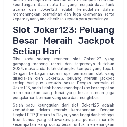
keuntungan. Salah satu hal yang menjadi daya tarik
utama dari Joker123 adalah kemudahan dalam
memenangkan permainan dan juga keamanan serta
kepercayaan yang diberikan kepada para pemainnya.
Slot Joker123: Peluang
Besar Meraih Jackpot
Setiap Hari
Jika anda sedang mencari slot Joker123 yang
gampang menang, resmi, dan terpercaya di tahun
2024, maka anda telah datang ke tempat yang tepat.
Dengan berbagai macam opsi permainan slot yang
disediakan oleh Joker123, peluang meraih jackpot
setiap hari pun semakin besar. Dengan bermain di
Joker123, anda tidak hanya mendapatkan kesempatan
memenangkan uang tunai yang besar, namun juga
pengalaman bermain yang seru dan menghibur.
Salah satu keunggulan dari slot Joker123 adalah
kemudahan dalam meraih kemenangan. Dengan
tingkat RTP (Return to Player) yang tinggi dan berbagai
fitur bonus yang ditawarkan, para pemain memiliki
kesempatan yang cukup besar untuk memenangkan