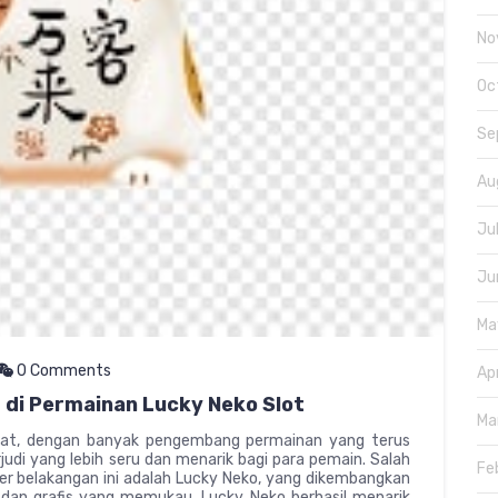
No
Oc
Se
Au
Ju
Ju
Ma
0 Comments
Ap
di Permainan Lucky Neko Slot
Ma
esat, dengan banyak pengembang permainan yang terus
di yang lebih seru dan menarik bagi para pemain. Salah
Fe
er belakangan ini adalah Lucky Neko, yang dikembangkan
 dan grafis yang memukau, Lucky Neko berhasil menarik