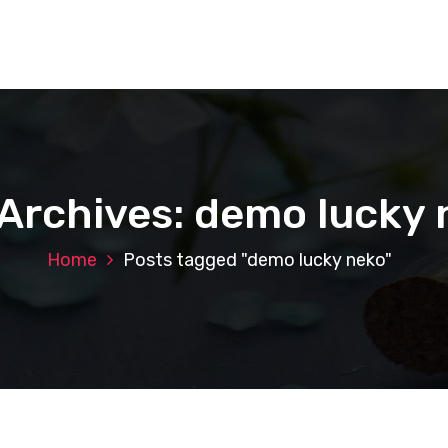
Archives: demo lucky
Home
Posts tagged "demo lucky neko"