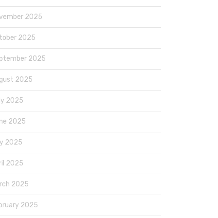
vember 2025
tober 2025
ptember 2025
gust 2025
ly 2025
ne 2025
y 2025
ril 2025
rch 2025
bruary 2025