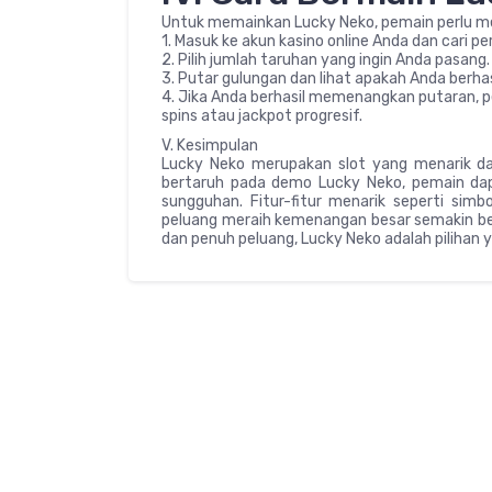
Untuk memainkan Lucky Neko, pemain perlu me
1. Masuk ke akun kasino online Anda dan cari p
2. Pilih jumlah taruhan yang ingin Anda pasang.
3. Putar gulungan dan lihat apakah Anda berh
4. Jika Anda berhasil memenangkan putaran, p
spins atau jackpot progresif.
V. Kesimpulan
Lucky Neko merupakan slot yang menarik d
bertaruh pada demo Lucky Neko, pemain d
sungguhan. Fitur-fitur menarik seperti simb
peluang meraih kemenangan besar semakin besa
dan penuh peluang, Lucky Neko adalah pilihan 