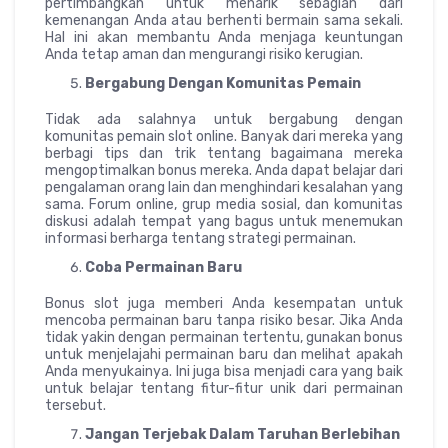
pertimbangkan untuk menarik sebagian dari
kemenangan Anda atau berhenti bermain sama sekali.
Hal ini akan membantu Anda menjaga keuntungan
Anda tetap aman dan mengurangi risiko kerugian.
Bergabung Dengan Komunitas Pemain
Tidak ada salahnya untuk bergabung dengan
komunitas pemain slot online. Banyak dari mereka yang
berbagi tips dan trik tentang bagaimana mereka
mengoptimalkan bonus mereka. Anda dapat belajar dari
pengalaman orang lain dan menghindari kesalahan yang
sama. Forum online, grup media sosial, dan komunitas
diskusi adalah tempat yang bagus untuk menemukan
informasi berharga tentang strategi permainan.
Coba Permainan Baru
Bonus slot juga memberi Anda kesempatan untuk
mencoba permainan baru tanpa risiko besar. Jika Anda
tidak yakin dengan permainan tertentu, gunakan bonus
untuk menjelajahi permainan baru dan melihat apakah
Anda menyukainya. Ini juga bisa menjadi cara yang baik
untuk belajar tentang fitur-fitur unik dari permainan
tersebut.
Jangan Terjebak Dalam Taruhan Berlebihan