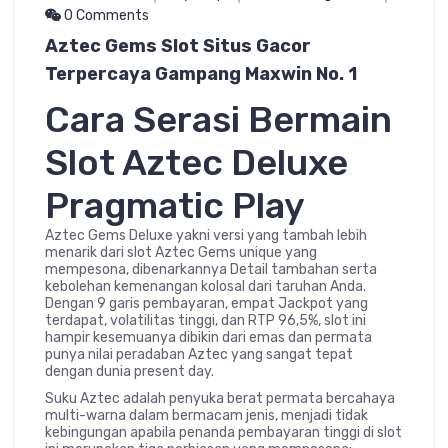
0 Comments
Aztec Gems Slot Situs Gacor
Terpercaya Gampang Maxwin No. 1
Cara Serasi Bermain
Slot Aztec Deluxe
Pragmatic Play
Aztec Gems Deluxe yakni versi yang tambah lebih
menarik dari slot Aztec Gems unique yang
mempesona, dibenarkannya Detail tambahan serta
kebolehan kemenangan kolosal dari taruhan Anda.
Dengan 9 garis pembayaran, empat Jackpot yang
terdapat, volatilitas tinggi, dan RTP 96,5%, slot ini
hampir kesemuanya dibikin dari emas dan permata
punya nilai peradaban Aztec yang sangat tepat
dengan dunia present day.
Suku Aztec adalah penyuka berat permata bercahaya
multi-warna dalam bermacam jenis, menjadi tidak
kebingungan apabila penanda pembayaran tinggi di slot