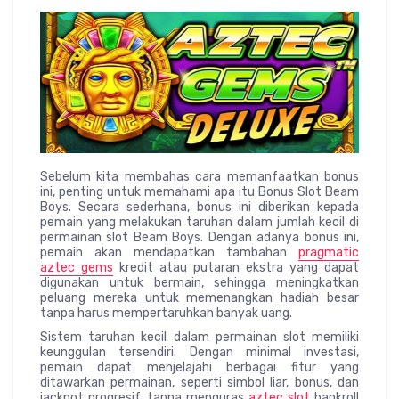
Sebelum kita membahas cara memanfaatkan bonus
ini, penting untuk memahami apa itu Bonus Slot Beam
Boys. Secara sederhana, bonus ini diberikan kepada
pemain yang melakukan taruhan dalam jumlah kecil di
permainan slot Beam Boys. Dengan adanya bonus ini,
pemain akan mendapatkan tambahan
pragmatic
aztec gems
kredit atau putaran ekstra yang dapat
digunakan untuk bermain, sehingga meningkatkan
peluang mereka untuk memenangkan hadiah besar
tanpa harus mempertaruhkan banyak uang.
Sistem taruhan kecil dalam permainan slot memiliki
keunggulan tersendiri. Dengan minimal investasi,
pemain dapat menjelajahi berbagai fitur yang
ditawarkan permainan, seperti simbol liar, bonus, dan
jackpot progresif, tanpa menguras
aztec slot
bankroll