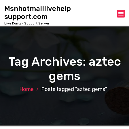
S
Msnhotmaillivehelp
k
support.com
i
p
Live Kontak Support Server
t
o
c
o
n
Tag Archives: aztec
t
e
gems
n
t
Home
Posts tagged "aztec gems"